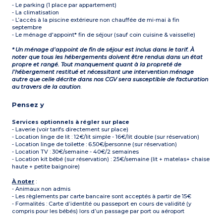
- Le parking (1 place par appartement)
- La climatisation
- L’accès à la piscine extérieure non chauffée de mi-mai à fin
septembre
- Le ménage d'appoint* fin de séjour (sauf coin cuisine & vaisselle)
* Un ménage d’appoint de fin de séjour est inclus dans le tarif. À
noter que tous les hébergements doivent être rendus dans un état
propre et rangé. Tout manquement quant à la propreté de
l’hébergement restitué et nécessitant une intervention ménage
autre que celle décrite dans nos CGV sera susceptible de facturation
au travers de la caution
.
Pensez y
Services optionnels à régler sur place
- Laverie (voir tarifs directement sur place)
- Location linge de lit : 12€/lit simple - 16€/lit double (sur réservation)
- Location linge de toilette : 6.50€/personne (sur réservation)
- Location TV : 30€/semaine - 40€/2 semaines
- Location kit bébé (sur réservation) : 25€/semaine (lit + matelas+ chaise
haute + petite baignoire)
À noter
:
- Animaux non admis
- Les règlements par carte bancaire sont acceptés à partir de 15€
- Formalités : Carte d’identité ou passeport en cours de validité (y
compris pour les bébés) lors d’un passage par port ou aéroport