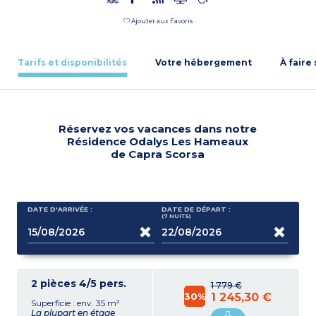
Ajouter aux Favoris
Tarifs et disponibilités
Votre hébergement
À faire
Réservez vos vacances dans notre
Résidence Odalys Les Hameaux
de Capra Scorsa
DATE D'ARRIVÉE :
DATE DE DÉPART :
(7
NUITS
)
2 pièces 4/5 pers.
1 779 €
30%
1 245,30 €
Superficie : env. 35 m²
La plupart en étage