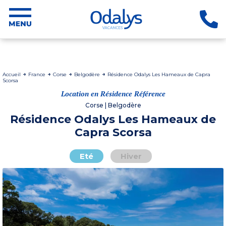
Accueil
France
Corse
Belgodère
Résidence Odalys Les Hameaux de Capra
Scorsa
Location en Résidence Référence
Corse | Belgodère
Résidence Odalys Les Hameaux de
Capra Scorsa
Eté
Hiver