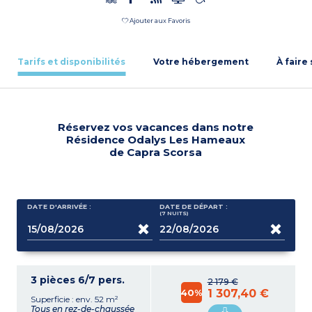
Ajouter aux Favoris
Tarifs et disponibilités
Votre hébergement
À faire
Réservez vos vacances dans notre
Résidence Odalys Les Hameaux
de Capra Scorsa
DATE D'ARRIVÉE :
DATE DE DÉPART :
(7
NUITS
)
3 pièces 6/7 pers.
2 179 €
40%
1 307,40 €
Superficie : env. 52 m²
Tous en rez-de-chaussée