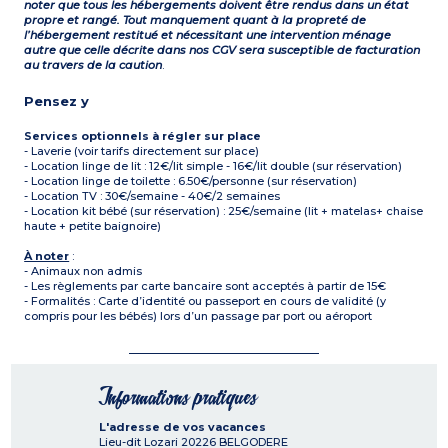
noter que tous les hébergements doivent être rendus dans un état
propre et rangé. Tout manquement quant à la propreté de
l’hébergement restitué et nécessitant une intervention ménage
autre que celle décrite dans nos CGV sera susceptible de facturation
au travers de la caution
.
Pensez y
Services optionnels à régler sur place
- Laverie (voir tarifs directement sur place)
- Location linge de lit : 12€/lit simple - 16€/lit double (sur réservation)
- Location linge de toilette : 6.50€/personne (sur réservation)
- Location TV : 30€/semaine - 40€/2 semaines
- Location kit bébé (sur réservation) : 25€/semaine (lit + matelas+ chaise
haute + petite baignoire)
À noter
:
- Animaux non admis
- Les règlements par carte bancaire sont acceptés à partir de 15€
- Formalités : Carte d’identité ou passeport en cours de validité (y
compris pour les bébés) lors d’un passage par port ou aéroport
Informations pratiques
L'adresse de vos vacances
Lieu-dit Lozari
20226
BELGODERE