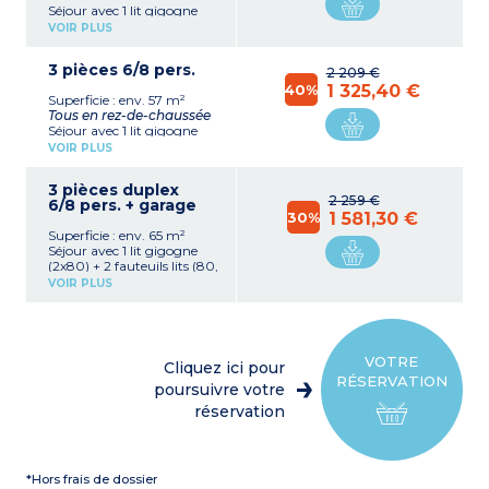
Séjour avec 1 lit gigogne
(2x80) + 1 fauteuil lit (80)
VOIR PLUS
2 chambres avec 1 grand lit
(140) chacune
3 pièces 6/8 pers.
Kitchenette équipée
2 209 €
(plaque électrique, micro-
40%
1 325,40 €
Superficie : env. 57 m²
ondes/gril, lave-vaisselle,
Tous en rez-de-chaussée
cafetière filtre, frigo)
Séjour avec 1 lit gigogne
Salle de bains, WC séparé
(2x80) + 2 fauteuils lits (80,
Terrasse extérieure + petit
VOIR PLUS
pas de possibilité de les
jardin
accoler)
1 stationnement gratuit
3 pièces duplex
Chambre avec 1 grand lit
par appartement
2 259 €
6/8 pers. + garage
(140)
(numéroté)
30%
1 581,30 €
Chambre avec 2 lits
Superficie : env. 65 m²
simples (2x90)
À noter
Séjour avec 1 lit gigogne
Kitchenette équipée
- Appartements aménagés
(2x80) + 2 fauteuils lits (80,
(plaque électrique, micro-
pour les personnes à
pas de possibilité de les
ondes/gril, lave-vaisselle,
VOIR PLUS
mobilité réduite (PMR) : 1
accoler)
cafetière filtre, frigo)
chambre avec 1 grand lit, 1
Chambre avec 1 grand lit
Salle de bains, WC séparé
chambre avec 2 lits
(140)
pour la plupart
simples, WC dans la salle
Chambre avec 2 lits
Terrasse extérieure + petit
de bain
simples (2x90)
jardin
VOTRE
Cliquez ici pour
Kitchenette équipée
1 stationnement gratuit
RÉSERVATION
(plaque électrique, micro-
poursuivre votre
par appartement
ondes/gril, lave-vaisselle,
(numéroté)
réservation
cafetière électrique, frigo)
Salle de bains, WC séparé
Terrasses extérieures + petit
jardin
*Hors frais de dossier
1 stationnement gratuit