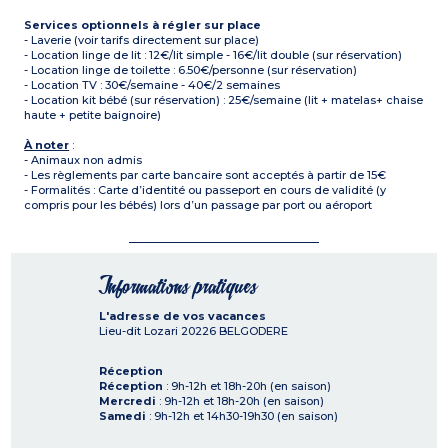
Services optionnels à régler sur place
- Laverie (voir tarifs directement sur place)
- Location linge de lit : 12€/lit simple - 16€/lit double (sur réservation)
- Location linge de toilette : 6.50€/personne (sur réservation)
- Location TV : 30€/semaine - 40€/2 semaines
- Location kit bébé (sur réservation) : 25€/semaine (lit + matelas+ chaise
haute + petite baignoire)
À noter
:
- Animaux non admis
- Les règlements par carte bancaire sont acceptés à partir de 15€
- Formalités : Carte d’identité ou passeport en cours de validité (y
compris pour les bébés) lors d’un passage par port ou aéroport
Informations pratiques
L'adresse de vos vacances
Lieu-dit Lozari
20226
BELGODERE
Réception
Réception
: 9h-12h et 18h-20h (en saison)
Mercredi
: 9h-12h et 18h-20h (en saison)
Samedi
: 9h-12h et 14h30-19h30 (en saison)