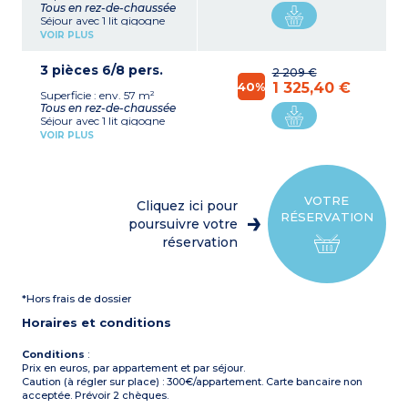
Tous en rez-de-chaussée
Séjour avec 1 lit gigogne
(2x80) + 1 fauteuil lit (80)
VOIR PLUS
2 chambres avec 1 grand lit
(140) chacune
3 pièces 6/8 pers.
Kitchenette équipée
2 209 €
(plaque électrique, micro-
40%
1 325,40 €
Superficie : env. 57 m²
ondes/gril, lave-vaisselle,
Tous en rez-de-chaussée
cafetière filtre, frigo)
Séjour avec 1 lit gigogne
Salle de bains, WC séparé
(2x80) + 2 fauteuils lits (80,
Terrasse extérieure + petit
VOIR PLUS
pas de possibilité de les
jardin
accoler)
1 stationnement gratuit
Chambre avec 1 grand lit
par appartement
(140)
(numéroté)
Chambre avec 2 lits
VOTRE
Cliquez ici pour
simples (2x90)
À noter
RÉSERVATION
Kitchenette équipée
poursuivre votre
- Appartements aménagés
(plaque électrique, micro-
pour les personnes à
réservation
ondes/gril, lave-vaisselle,
mobilité réduite (PMR) : 1
cafetière filtre, frigo)
chambre avec 1 grand lit, 1
Salle de bains, WC séparé
chambre avec 2 lits
pour la plupart
simples, WC dans la salle
*Hors frais de dossier
Terrasse extérieure + petit
de bain
jardin
Horaires et conditions
1 stationnement gratuit
par appartement
(numéroté)
Conditions
:
Prix en euros, par appartement et par séjour.
Caution (à régler sur place) : 300€/appartement. Carte bancaire non
acceptée. Prévoir 2 chèques.