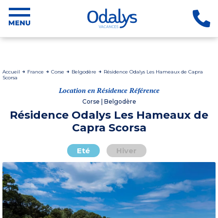
Accueil
France
Corse
Belgodère
Résidence Odalys Les Hameaux de Capra
Scorsa
Location en Résidence Référence
Corse | Belgodère
Résidence Odalys Les Hameaux de
Capra Scorsa
Eté
Hiver