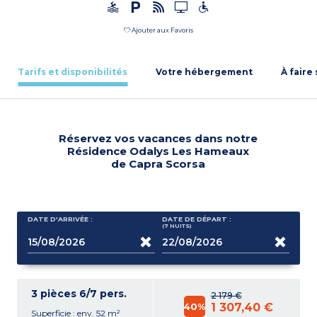
Ajouter aux Favoris
Tarifs et disponibilités
Votre hébergement
À faire
Réservez vos vacances dans notre
Résidence Odalys Les Hameaux
de Capra Scorsa
DATE D'ARRIVÉE :
DATE DE DÉPART :
(7
NUITS
)
3 pièces 6/7 pers.
2 179 €
40%
1 307,40 €
Superficie : env. 52 m²