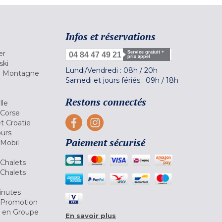
Infos et réservations
er
Service gratuit +
04 84 47 49 21
prix appel
ski
Lundi/Vendredi :
08h
/
20h
la Montagne
Samedi et jours fériés :
09h
/
18h
a
Restons connectés
lle
 Corse
et Croatie
ours
Paiement sécurisé
 Mobil
Chalets
Chalets
inutes
 Promotion
r en Groupe
En savoir plus