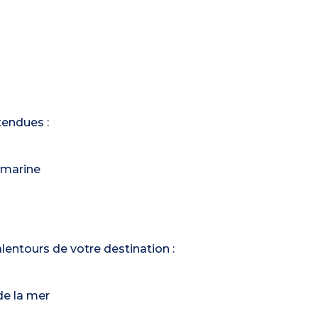
tendues :
-marine
 alentours de votre destination :
de la mer