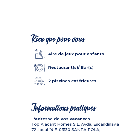
Rien que pour vous
Aire de jeux pour enfants
Restaurant(s)/ Bar(s)
2 piscines extérieures
Informations pratiques
L'adresse de vos vacances
Top Alacant Homes S.L. Avda. Escandinavia
72, local º4
E-03130
SANTA POLA,