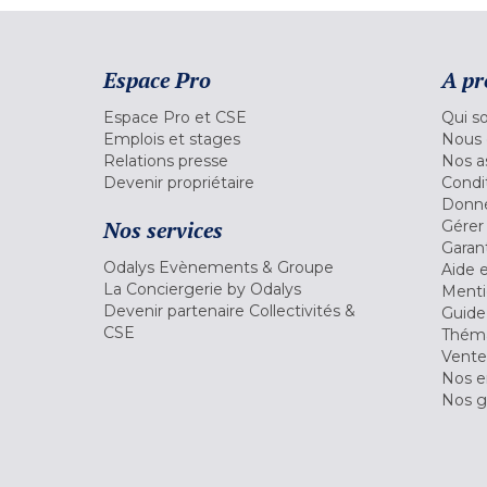
Espace Pro
A pr
Espace Pro et CSE
Qui s
Emplois et stages
Nous 
Relations presse
Nos a
Devenir propriétaire
Condi
Donné
Nos services
Gérer
Garant
Odalys Evènements & Groupe
Aide 
La Conciergerie by Odalys
Menti
Devenir partenaire Collectivités &
Guide
CSE
Théma
Vente
Nos 
Nos g