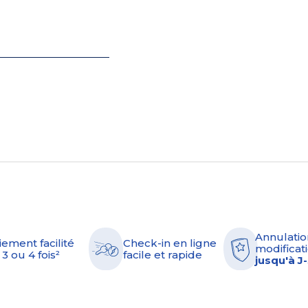
Annulatio
iement facilité
Check-in en ligne
modificati
 3 ou 4 fois²
facile et rapide
jusqu'à J