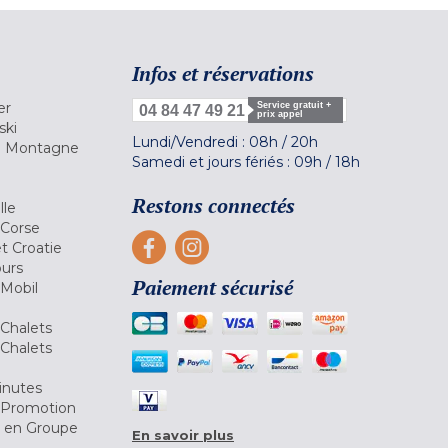
Infos et réservations
er
Service gratuit +
04 84 47 49 21
prix appel
ski
Lundi/Vendredi :
08h
/
20h
la Montagne
Samedi et jours fériés :
09h
/
18h
a
Restons connectés
lle
 Corse
et Croatie
ours
Paiement sécurisé
 Mobil
Chalets
Chalets
inutes
 Promotion
r en Groupe
En savoir plus