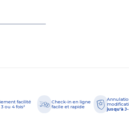
Annulatio
iement facilité
Check-in en ligne
modificati
 3 ou 4 fois²
facile et rapide
jusqu'à J