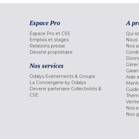
Espace Pro
A pr
Espace Pro et CSE
Qui s
Emplois et stages
Nous 
Relations presse
Nos a
Devenir propriétaire
Condi
Donné
Nos services
Gérer
Garant
Odalys Evènements & Groupe
Aide 
La Conciergerie by Odalys
Menti
Devenir partenaire Collectivités &
Guide
CSE
Théma
Vente
Nos 
Nos g