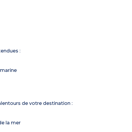
tendues :
-marine
 alentours de votre destination :
de la mer