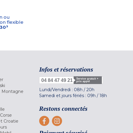
n ou
on flexible
-30³
Infos et réservations
er
Service gratuit +
04 84 47 49 21
prix appel
ski
Lundi/Vendredi :
08h
/
20h
la Montagne
Samedi et jours fériés :
09h
/
18h
a
Restons connectés
lle
 Corse
et Croatie
ours
Paiement sécurisé