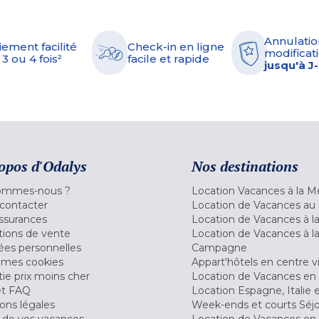
Annulatio
iement facilité
Check-in en ligne
modificati
 3 ou 4 fois²
facile et rapide
jusqu'à J
opos d'Odalys
Nos destinations
ommes-nous ?
Location Vacances à la M
contacter
Location de Vacances au 
ssurances
Location de Vacances à 
tions de vente
Location de Vacances à l
es personnelles
Campagne
 mes cookies
Appart'hôtels en centre vi
ie prix moins cher
Location de Vacances en
et FAQ
Location Espagne, Italie 
ons légales
Week-ends et courts Séj