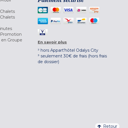
 Mobil
Chalets
Chalets
inutes
 Promotion
r en Groupe
En savoir plus
² hors Appart'hôtel Odalys City
³ seulement 30€ de frais (hors frais
de dossier)
Retour