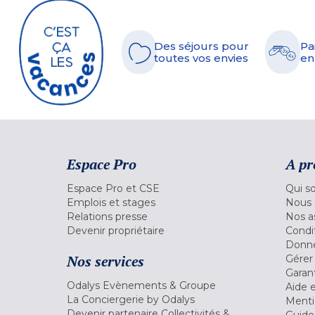
Des séjours pour
Pa
toutes vos envies
en
Espace Pro
A pr
Espace Pro et CSE
Qui s
Emplois et stages
Nous 
Relations presse
Nos a
Devenir propriétaire
Condi
Donné
Nos services
Gérer
Garant
Odalys Evènements & Groupe
Aide 
La Conciergerie by Odalys
Menti
Devenir partenaire Collectivités &