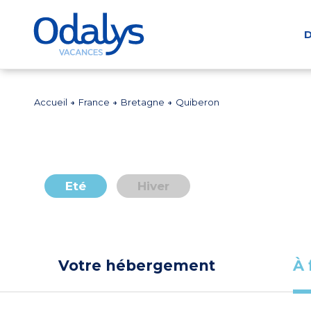
D
Accueil
France
Bretagne
Quiberon
Eté
Hiver
Votre hébergement
À 