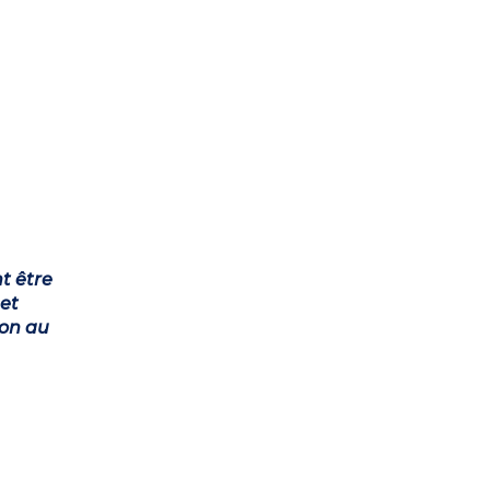
t être
et
ion au