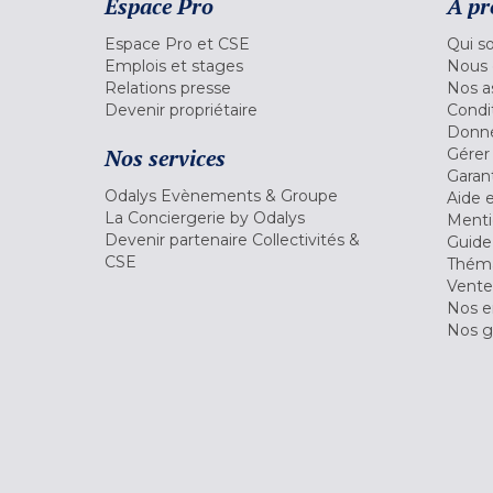
Espace Pro
A pr
Espace Pro et CSE
Qui s
Emplois et stages
Nous 
Relations presse
Nos a
Devenir propriétaire
Condi
Donné
Nos services
Gérer
Garant
Odalys Evènements & Groupe
Aide 
La Conciergerie by Odalys
Menti
Devenir partenaire Collectivités &
Guide
CSE
Théma
Vente
Nos 
Nos g