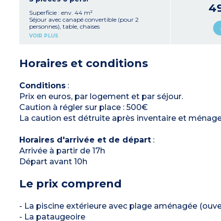
1 cabine avec lits superposés
4
Salle de bain avec douche (PMR) ou baignoire,
Superficie : env. 44 m²
WC, sèche-cheveux
Séjour avec canapé convertible (pour 2
Balcon ou terrasse avec mobilier
personnes), table, chaises
Kitchenette équipée avec réfrigérateur, plaque
VOIR PLUS
de cuisson, lave-vaisselle, micro-ondes, cafetière
à capsules, bouilloire, grille-pain
1 chambre avec 1 lit double (160 x 200 cm)
Horaires et conditions
1 chambre avec 2 lits simples (zippables)
Salle de bain avec douche et baignoire, WC,
sèche-cheveux
Balcon ou terrasse avec mobilier
Conditions
:
Prix en euros, par logement et par séjour.
Caution à régler sur place : 500€
La caution est détruite après inventaire et ménage 
Horaires d'arrivée et de départ
:
Arrivée à partir de 17h
Départ avant 10h
Le prix comprend
- La piscine extérieure avec plage aménagée (ouv
- La pataugeoire