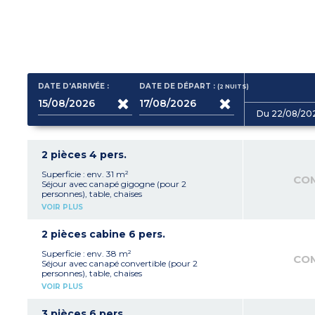
DATE D'ARRIVÉE :
DATE DE DÉPART :
(2
NUITS
)
Du 22/08/20
2 pièces 4 pers.
Superficie : env. 31 m²
CO
Séjour avec canapé gigogne (pour 2
personnes), table, chaises
Kitchenette équipée avec réfrigérateur, plaque
VOIR PLUS
de cuisson, lave-vaisselle, micro-ondes, cafetière
à capsules, bouilloire, grille-pain
1 chambre avec 1 lit double (160 x 200 cm)
2 pièces cabine 6 pers.
Salle de bain avec douche (PMR) ou baignoire,
WC, sèche-cheveux
Superficie : env. 38 m²
CO
Balcon ou terrasse avec mobilier
Séjour avec canapé convertible (pour 2
personnes), table, chaises
Kitchenette équipée avec réfrigérateur, plaque
VOIR PLUS
de cuisson, lave-vaisselle, micro-ondes, cafetière
à capsules, bouilloire, grille-pain
1 chambre avec 1 lit double (160 x 200 cm)
3 pièces 6 pers.