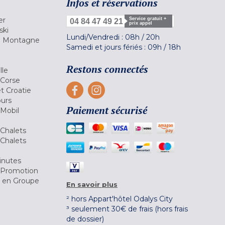
Infos et réservations
er
Service gratuit +
04 84 47 49 21
prix appel
ski
Lundi/Vendredi :
08h
/
20h
la Montagne
Samedi et jours fériés :
09h
/
18h
a
Restons connectés
lle
 Corse
et Croatie
ours
Paiement sécurisé
 Mobil
Chalets
Chalets
inutes
 Promotion
r en Groupe
En savoir plus
² hors Appart'hôtel Odalys City
³ seulement 30€ de frais (hors frais
de dossier)