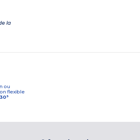
de la
n ou
on flexible
-30³