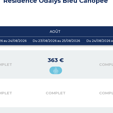
Résidence Odalys Bleu Canopée
AOÛT
26 au 24/08/2026
Du 23/08/2026 au 25/08/2026
Du 24/08/2026 a
363 €
MPLET
COMP
MPLET
COMPLET
COMP