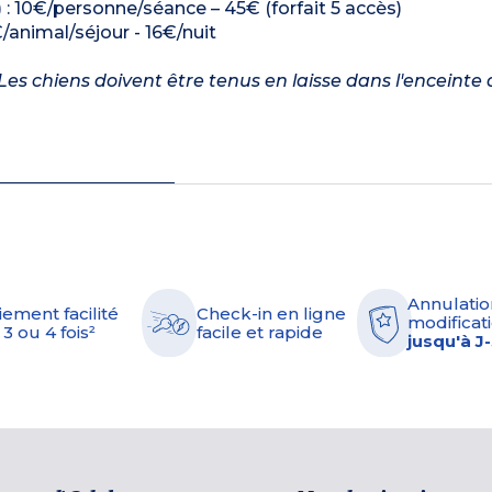
 : 10€/personne/séance – 45€ (forfait 5 accès)
/animal/séjour - 16€/nuit
es chiens doivent être tenus en laisse dans l'enceinte 
Annulatio
iement facilité
Check-in en ligne
modificati
 3 ou 4 fois²
facile et rapide
jusqu'à J