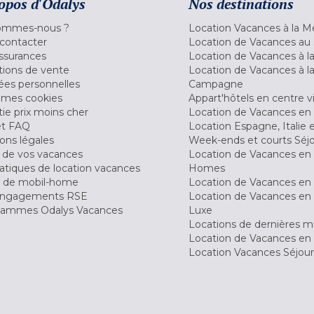
opos d'Odalys
Nos destinations
ommes-nous ?
Location Vacances à la M
contacter
Location de Vacances au 
ssurances
Location de Vacances à 
tions de vente
Location de Vacances à l
es personnelles
Campagne
 mes cookies
Appart'hôtels en centre vi
ie prix moins cher
Location de Vacances en
et FAQ
Location Espagne, Italie 
ons légales
Week-ends et courts Séj
 de vos vacances
Location de Vacances en
tiques de location vacances
Homes
 de mobil-home
Location de Vacances en 
engagements RSE
Location de Vacances en 
ammes Odalys Vacances
Luxe
Locations de dernières m
Location de Vacances en
Location Vacances Séjou