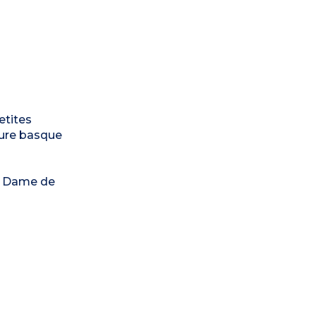
etites
lture basque
re Dame de