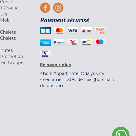
 Corse
et Croatie
ours
Paiement sécurisé
 Mobil
Chalets
Chalets
inutes
 Promotion
r en Groupe
En savoir plus
² hors Appart'hôtel Odalys City
³ seulement 30€ de frais (hors frais
de dossier)