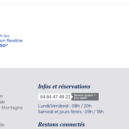
n ou
on flexible
-30³
Infos et réservations
er
Service gratuit +
04 84 47 49 21
prix appel
ski
Lundi/Vendredi :
08h
/
20h
la Montagne
Samedi et jours fériés :
09h
/
18h
a
Restons connectés
lle