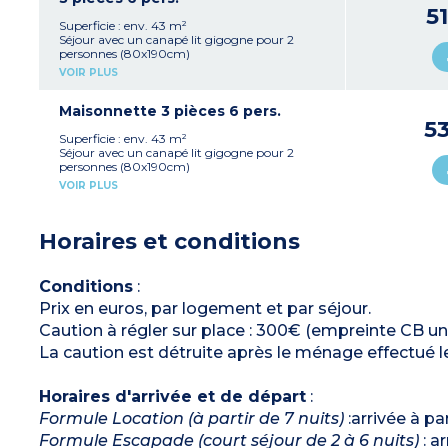
Salle de douche avec WC
5
Terrasse ou balcon
Superficie : env. 43 m²
En rez-de-chaussée, 1er et 2e étage
Séjour avec un canapé lit gigogne pour 2
personnes (80x190cm)
Kitchenette avec plaque vitrocéramique,
VOIR PLUS
réfrigérateur, micro-ondes, lave-vaisselle,
cafetière à filtre
Chambre avec 1 lit double 140 et salle de
Maisonnette 3 pièces 6 pers.
douche attenante à l'étage
5
Chambre avec 2 lits simples à l'étage
Superficie : env. 43 m²
(90x190cm)
Séjour avec un canapé lit gigogne pour 2
Salle de douche avec WC au rez-de-chaussée
personnes (80x190cm)
Balcon
Kitchenette avec plaques vitrocéramiques,
VOIR PLUS
Uniquement au 1er étage/en duplex
réfrigérateur, micro-ondes, lave-vaisselle,
cafetière à filtre
Chambre avec 1 lit double en 160 à l'étage
Horaires et conditions
Chambre avec 2 lits simples à l'étage
(90x190cm)
Salle de douche à l’étage
WC (au rez-de-chaussée)
Conditions
:
Terrasse
Prix en euros, par logement et par séjour.
Uniquement en rez-de-jardin
À noter
:
Caution à régler sur place : 300€ (empreinte CB 
- Maisonnette mitoyenne et en duplex*
- Terrasse non clôturée
La caution est détruite après le ménage effectué le
Horaires d'arrivée et de départ
:
Formule Location (à partir de 7 nuits)
:arrivée à pa
Formule Escapade (court séjour de 2 à 6 nuits)
: a