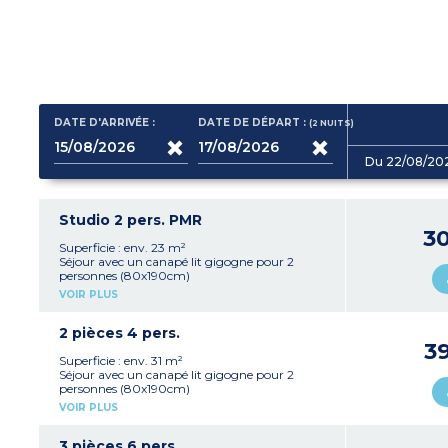
DATE D'ARRIVÉE :
DATE DE DÉPART :
(2
NUITS
)
Du 22/08/20
Studio 2 pers. PMR
3
Superficie : env. 23 m²
Séjour avec un canapé lit gigogne pour 2
personnes (80x190cm)
Kitchenette avec plaque vitrocéramique,
VOIR PLUS
réfrigérateur, micro-ondes, lave-vaisselle,
cafetière à filtre
Salle de douche avec WC
2 pièces 4 pers.
Terrasse
3
En rez-de-jardin uniquement
Superficie : env. 31 m²
*PMR : aménagé pour personnes à mobilité
Séjour avec un canapé lit gigogne pour 2
réduite
personnes (80x190cm)
Kitchenette avec plaque vitrocéramique,
VOIR PLUS
réfrigérateur, micro-ondes, lave-vaisselle,
cafetière à filtre
Chambre avec 1 lit double en 160
3 pièces 6 pers.