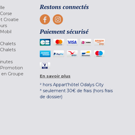
Restons connectés
lle
 Corse
et Croatie
ours
Paiement sécurisé
 Mobil
Chalets
Chalets
inutes
 Promotion
r en Groupe
En savoir plus
² hors Appart'hôtel Odalys City
³ seulement 30€ de frais (hors frais
de dossier)