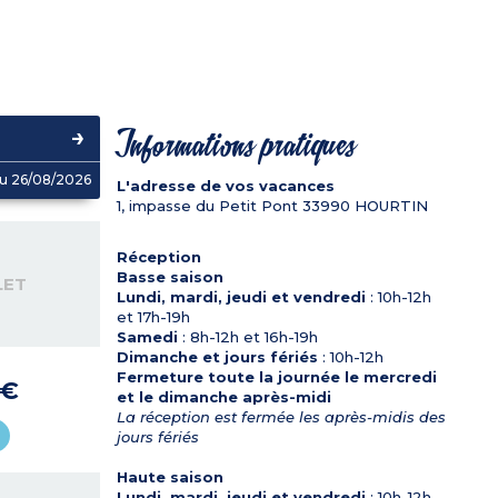
Informations pratiques
u 26/08/2026
L'adresse de vos vacances
1, impasse du Petit Pont
33990
HOURTIN
Réception
Basse saison
LET
Lundi, mardi, jeudi et vendredi
: 10h-12h
et 17h-19h
Samedi
: 8h-12h et 16h-19h
Dimanche et jours fériés
: 10h-12h
Fermeture toute la journée le mercredi
 €
et le dimanche après-midi
La réception est fermée les après-midis des
jours fériés
Haute saison
Lundi, mardi, jeudi et vendredi
: 10h-12h