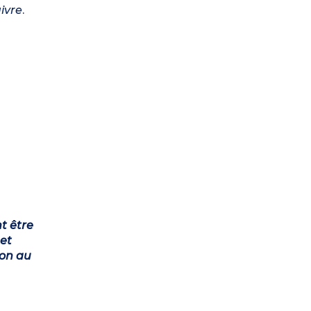
ivre
.
t être
et
ion au