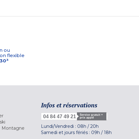
n ou
on flexible
-30³
Infos et réservations
er
Service gratuit +
04 84 47 49 21
prix appel
ski
Lundi/Vendredi :
08h
/
20h
la Montagne
Samedi et jours fériés :
09h
/
18h
a