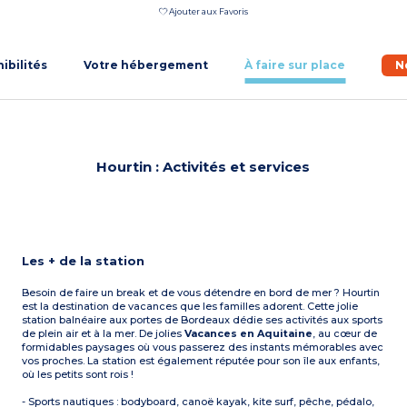
Ajouter aux Favoris
nibilités
Votre hébergement
À faire sur place
N
Hourtin : Activités et services
Les + de la station
Besoin de faire un break et de vous détendre en bord de mer ? Hourtin
est la destination de vacances que les familles adorent. Cette jolie
station balnéaire aux portes de Bordeaux dédie ses activités aux sports
de plein air et à la mer. De jolies
Vacances en Aquitaine
, au cœur de
formidables paysages où vous passerez des instants mémorables avec
vos proches. La station est également réputée pour son île aux enfants,
où les petits sont rois !
- Sports nautiques : bodyboard, canoë kayak, kite surf, pêche, pédalo,