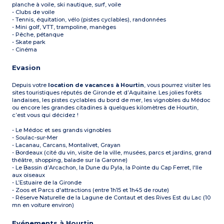
planche à voile, ski nautique, surf, voile
- Clubs de voile
- Tennis, équitation, vélo (pistes cyclables), randonnées
- Mini golf, VTT, trampoline, manèges
- Pêche, pétanque
- Skate park
- Cinéma
Evasion
Depuis votre
location de vacances à Hourtin
, vous pourrez visiter les
sites touristiques réputés de Gironde et d’Aquitaine. Les jolies forêts
landaises, les pistes cyclables du bord de mer, les vignobles du Médoc
ou encore les grandes citadines à quelques kilomètres de Hourtin,
c’est vous qui décidez !
- Le Médoc et ses grands vignobles
- Soulac-sur-Mer
- Lacanau, Carcans, Montalivet, Grayan
- Bordeaux (cité du vin, visite de la ville, musées, parcs et jardins, grand
théâtre, shopping, balade sur la Garonne)
- Le Bassin d’Arcachon, la Dune du Pyla, la Pointe du Cap Ferret, l'Ile
aux oiseaux
- L’Estuaire de la Gironde
- Zoos et Parcs d'attractions (entre 1h15 et 1h45 de route)
- Réserve Naturelle de la Lagune de Contaut et des Rives Est du Lac (10
mn en voiture environ)
Evénements à Hourtin