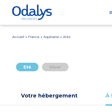
D
Accueil
France
Aquitaine
Arès
Eté
Hiver
Votre hébergement
À 