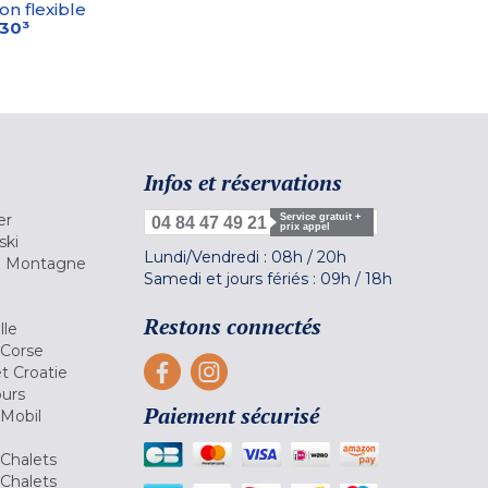
on flexible
-30³
Infos et réservations
er
Service gratuit +
04 84 47 49 21
prix appel
ski
Lundi/Vendredi :
08h
/
20h
la Montagne
Samedi et jours fériés :
09h
/
18h
a
Restons connectés
lle
 Corse
et Croatie
ours
Paiement sécurisé
 Mobil
Chalets
Chalets