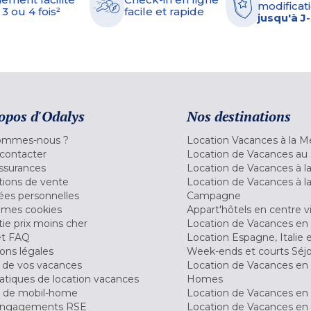
modificati
 3 ou 4 fois²
facile et rapide
jusqu'à J
opos d'Odalys
Nos destinations
ommes-nous ?
Location Vacances à la M
contacter
Location de Vacances au 
ssurances
Location de Vacances à 
tions de vente
Location de Vacances à l
es personnelles
Campagne
 mes cookies
Appart'hôtels en centre vi
ie prix moins cher
Location de Vacances en
et FAQ
Location Espagne, Italie 
ons légales
Week-ends et courts Séj
 de vos vacances
Location de Vacances en
tiques de location vacances
Homes
 de mobil-home
Location de Vacances en 
engagements RSE
Location de Vacances en 