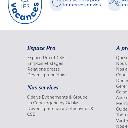
toutes vos envies
en
Espace Pro
A pr
Espace Pro et CSE
Qui s
Emplois et stages
Nous 
Relations presse
Nos a
Devenir propriétaire
Condi
Donné
Nos services
Gérer
Garant
Odalys Evènements & Groupe
Aide 
La Conciergerie by Odalys
Menti
Devenir partenaire Collectivités &
Guide
CSE
Théma
Vente
Nos 