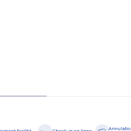
Annulatio
iement facilité
Check-in en ligne