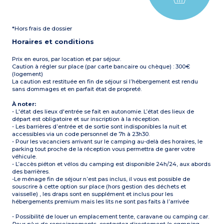
2 chambres avec deux lits
simples (80cm)
1 salle d’eau avec douche et
lavabo
*Hors frais de dossier
1 WC séparé
Terrasse semi-couverte
Horaires et conditions
avec salon de jardin
Climatisation
Capacité max. 6
Prix en euros, par location et par séjour.
personnes bébé inclus
Caution à régler sur place (par carte bancaire ou chèque) : 300€
(logement)
À noter :
La caution est restituée en fin de séjour si l’hébergement est rendu
Draps et serviettes fournis
sans dommages et en parfait état de propreté.
(les lits ne sont pas faits à
l’arrivée)
À noter:
- L'état des lieux d'entrée se fait en autonomie. L’état des lieux de
départ est obligatoire et sur inscription à la réception.
- Les barrières d’entrée et de sortie sont indisponibles la nuit et
accessibles via un code personnel de 7h à 23h30.
- Pour les vacanciers arrivant sur le camping au-delà des horaires, le
parking tout proche de la réception vous permettra de garer votre
véhicule.
- L’accès piéton et vélos du camping est disponible 24h/24, aux abords
des barrières.
-Le ménage fin de séjour n’est pas inclus, il vous est possible de
souscrire à cette option sur place (hors gestion des déchets et
vaisselle) , les draps sont en supplément et inclus pour les
hébergements premium mais les lits ne sont pas faits à l’arrivée
- Possibilité de louer un emplacement tente, caravane ou camping car.