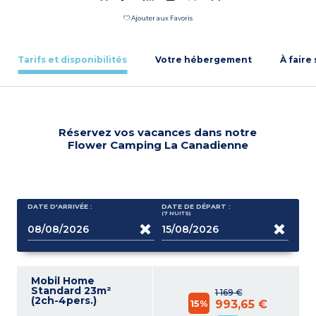
Ajouter aux Favoris
Tarifs et disponibilités
Votre hébergement
À faire
Réservez vos vacances dans notre
Flower Camping La Canadienne
DATE D'ARRIVÉE :
DATE DE DÉPART :
(7
NUITS
)
Mobil Home
Standard 23m²
1 169 €
(2ch-4pers.)
15%
993,65 €