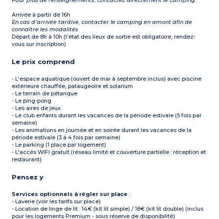
Pour plus de renseignements, contactez directement le camping.
Arrivée à partir de 16h
En cas d’arrivée tardive, contacter le camping en amont afin de
connaître les modalités
Départ de 8h à 10h (l’état des lieux de sortie est obligatoire, rendez-
vous sur inscription)
Le prix comprend
- L'espace aquatique (ouvert de mai à septembre inclus) avec piscine
extérieure chauffée, pataugeoire et solarium
- Le terrain de pétanque
- Le ping-pong
- Les aires de jeux
- Le club enfants durant les vacances de la période estivale (5 fois par
semaine)
- Les animations en journée et en soirée durant les vacances de la
période estivale (3 à 4 fois par semaine)
- Le parking (1 place par logement)
- L'accès WIFI gratuit (réseau limité et couverture partielle : réception et
restaurant)
Pensez y
Services optionnels à régler sur place
:
- Laverie (voir les tarifs sur place)
- Location de linge de lit : 14€ (kit lit simple) / 18€ (kit lit double) (inclus
pour les logements Premium - sous réserve de disponibilité)