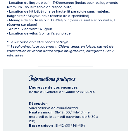
- Location de linge de bain : 11€/personne (inclus pour les logements
Premium - sous réserve de disponibilité)
- Location de kit bébé (chaise haute, lit parapluie sans matelas,
baignoire)* : 6€/jour (sous réserve de disponibilité)
- Ménage de fin de séjour : 80€/séjour (hors vaisselle et poubelle, à
réserver sur place)
- Animaux admis** : 4€/jour
- Location de vélos (voir tarifs sur place)
*
Le kit bébé doit être rendu nettoyé
**
1 seul animal par logement. Chiens tenus en laisse, carnet de
vaccination et vaccin antirabique obligatoires, catégories 1 et 2
interdites
Informations pratiques
L'adresse de vos vacances
82 rue du Général de Gaulle
33740
ARÈS
Réception
Sous réserve de modification
Haute saison
: 9h-12h00 / 14h-18h (le
mercredi et le samedi ouverture de 8h30 à
19h)
Basse saison
: 9h-12h00 / 14h-18h