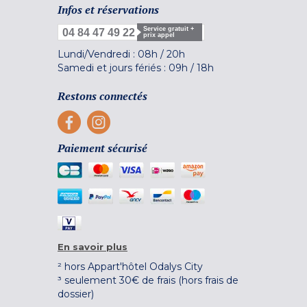
Infos et réservations
Service gratuit +
04 84 47 49 22
prix appel
Lundi/Vendredi :
08h
/
20h
Samedi et jours fériés :
09h
/
18h
Restons connectés
Paiement sécurisé
En savoir plus
² hors Appart'hôtel Odalys City
³ seulement 30€ de frais (hors frais de
dossier)