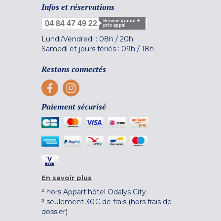
Infos et réservations
Service gratuit +
04 84 47 49 22
prix appel
Lundi/Vendredi :
08h
/
20h
Samedi et jours fériés :
09h
/
18h
Restons connectés
Paiement sécurisé
En savoir plus
² hors Appart'hôtel Odalys City
³ seulement 30€ de frais (hors frais de
dossier)