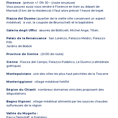
Florence
: (prévoir +/- 01h 30 – (route sinueuse)
Vous pouvez aussi vous rendre à Florence en train au départ de
Marradi (5 km de la résidence) il faut alors prévoir 1 heure de trajet.
Piazza del Duomo
(quartier de la vieille ville conservant un aspect
médiéval) : à voir, la coupole de Brunischelli et le baptistère.
Galeria degli Uffici
: œuvres de Botticelli, Michel Ange, Titien…
Palais de la Renaissance
: San Lorenzo, Palazzo Medici, Palazzo
Pitti
Jardins de Boboli
Province de Sienne
: (2H30 de route)
Sienne
: Piazza del Campo, Palazzo Pubblico, Le Duomo (cathédrale
gothique)
Montepulciano
: une des villes les plus haut perchées de la Toscane
Monteriggionni
: village médiéval fortifié
Région du Chianti
: nombreux domaines vinicoles proposant des
dégustations.
Bagno Vignoni
: village médiéval alimenté par les sources chaudes
sulfureuses de la région
Vallée du Mugello :
Parco Demidoff, à Pratolino