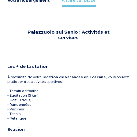
Votre hébergement
À faire sur place
Palazzuolo sul Senio : Activités et
services
Les + de la station
À proximité de votre
location de vacances en Toscane
, vous pouvez
pratiquer des activités sportives :
- Terrain de football
- Equitation (5 km)
- Golf (9 trous)
- Randonnées
- Piscines
- Tennis
- Pétanque
Evasion