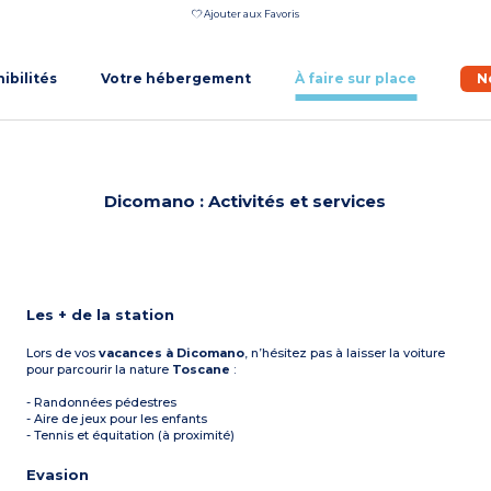
Ajouter aux Favoris
nibilités
Votre hébergement
À faire sur place
N
Dicomano : Activités et services
Les + de la station
Lors de vos
vacances à Dicomano
, n’hésitez pas à laisser la voiture
pour parcourir la nature
Toscane
:
- Randonnées pédestres
- Aire de jeux pour les enfants
- Tennis et équitation (à proximité)
Evasion