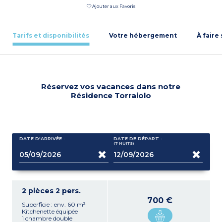
Ajouter aux Favoris
Tarifs et disponibilités
Votre hébergement
À faire
Réservez vos vacances dans notre
Résidence Torraiolo
DATE D'ARRIVÉE :
DATE DE DÉPART :
(7
NUITS
)
2 pièces 2 pers.
700 €
Superficie : env. 60 m²
Kitchenette équipée
1 chambre double