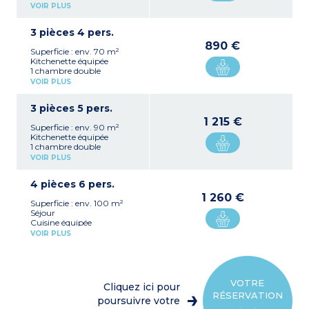
1 salle d’eau , WC
VOIR PLUS
3 pièces 4 pers.
890 €
Superficie : env. 70 m²
Kitchenette équipée
1 chambre double
1 chambre twin (2 lits
VOIR PLUS
simples) ou équipé d’un
canapé-lit "king size"
3 pièces 5 pers.
salle d’eau, WC
1 215 €
Superficie : env. 90 m²
Kitchenette équipée
1 chambre double
1 chambre twin (2 lits
VOIR PLUS
simples) ou 1 lit double
1 lit simple dans l’une des 2
4 pièces 6 pers.
chambres
Salle d’eau, WC
1 260 €
Superficie : env. 100 m²
Séjour
Cuisine équipée
1 chambre double
VOIR PLUS
1 chambre double ou avec
2 lits simples (twin)
1 chambre twin (2 lits
simples)
salle d’eau, WC
VOTRE
Cliquez ici pour
RÉSERVATION
poursuivre votre