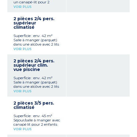
un canapé-lit pour 2
enfants (jusqu'à 12 ans)
VOIR PLUS
Alcôve avec 2 lits simples
Cuisine américaine, (avec
2 pièces 2/4 pers.
plaque à induction,
supérieur
réfrigérateur et micro-
climatisé
ondes, cafetière)
Salle de bain et WC
Superficie : env. 42 m²
Balcon/Terrasse avec
Salle à manger (parquet)
mobilier de jardin
dans une alcôve avec 2 lits
Téléphone et coffre-fort
simples
(avec participation)
VOIR PLUS
TV écran plat avec chaînes
TV écran plat avec chaînes
satellite
satellite
2 pièces 2/4 pers.
1 chambre avec 1 lit double
supérieur clim.
Cuisine américaine, (avec
vue piscine
plaques vitrocéramiques,
réfrigérateur, micro-ondes,
Superficie : env. 42 m²
grille-pain, cafetière
Salle à manger (parquet)
capsule, bouilloire et
dans une alcôve avec 2 lits
presse-agrumes)
simples
Salle de bain et WC
VOIR PLUS
TV écran plat avec chaînes
Téléphone, coffre-fort (avec
satellite
participation)
2 pièces 3/5 pers.
1 chambre avec 1 lit double
Balcon/Terrasse avec
climatisé
Cuisine américaine, (avec
mobilier de jardin.
plaques vitrocéramiques,
Superficie : env. 45 m²
réfrigérateur, micro-ondes,
Séjour/salle à manger avec
grille-pain, cafetière
canapé lit pour 2 enfants
capsule, bouilloire et
(jusqu'à 12 ans)
presse-agrumes)
VOIR PLUS
Cuisine américaine (avec
Salle de bain et WC