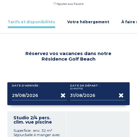
Ajouter aux Favoris
Tarifs et disponibilités
Votre hébergement
À faire
Réservez vos vacances dans notre
Résidence Golf Beach
DATE D'ARRIVÉE :
DATE DE DÉPART :
(2
NUITS
)
Studio 2/4 pers.
clim. vue piscine
Superficie : env. 32 m²
Séjour/salle à manger avec