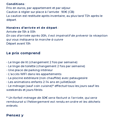
Conditions
:
Prix en euros, par appartement et par séjour.
Caution à régler sur place à l’arrivée : 90€ (CB)
La caution est restituée après inventaire, au plus tard 72h après le
départ.
Horaires d'arrivée et de départ
:
Arrivée de 15h à 00h
En cas d'arrivée après 00h, il est impératif de prévenir la réception
qui vous indiquera la marche à suivre
Départ avant 10h
Le prix comprend
- Le linge de lit (changement 2 fois par semaine)
- Le linge de toilette (changement 2 fois par semaine)
- Une place de parking intérieur
- L'accès WIFI dans les appartements
- La piscine extérieure (non chauffée) avec pataugeoire
- Les animations enfants 2-14 ans en juillet/août
- Le ménage (sauf coin cuisine)* effectué tous les jours sauf les
weekends et jours fériés
*
Un forfait ménage de 50€ sera facturé a l’arrivée, qui sera
remboursé si l'hébergement est rendu en ordre et les déchets
enlevés.
Pensez y