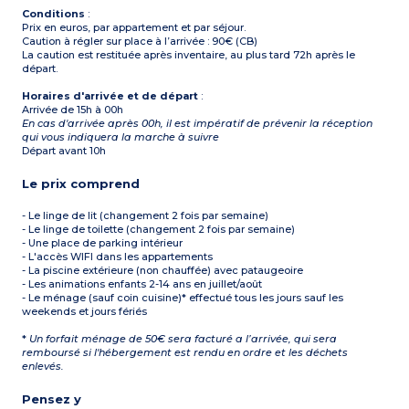
Conditions
:
Prix en euros, par appartement et par séjour.
Caution à régler sur place à l’arrivée : 90€ (CB)
La caution est restituée après inventaire, au plus tard 72h après le
départ.
Horaires d'arrivée et de départ
:
Arrivée de 15h à 00h
En cas d'arrivée après 00h, il est impératif de prévenir la réception
qui vous indiquera la marche à suivre
Départ avant 10h
Le prix comprend
- Le linge de lit (changement 2 fois par semaine)
- Le linge de toilette (changement 2 fois par semaine)
- Une place de parking intérieur
- L'accès WIFI dans les appartements
- La piscine extérieure (non chauffée) avec pataugeoire
- Les animations enfants 2-14 ans en juillet/août
- Le ménage (sauf coin cuisine)* effectué tous les jours sauf les
weekends et jours fériés
*
Un forfait ménage de 50€ sera facturé a l’arrivée, qui sera
remboursé si l'hébergement est rendu en ordre et les déchets
enlevés.
Pensez y