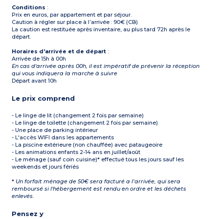
Conditions
:
Prix en euros, par appartement et par séjour.
Caution à régler sur place à l’arrivée : 90€ (CB)
La caution est restituée après inventaire, au plus tard 72h après le
départ.
Horaires d'arrivée et de départ
:
Arrivée de 15h à 00h
En cas d'arrivée après 00h, il est impératif de prévenir la réception
qui vous indiquera la marche à suivre
Départ avant 10h
Le prix comprend
- Le linge de lit (changement 2 fois par semaine)
- Le linge de toilette (changement 2 fois par semaine)
- Une place de parking intérieur
- L'accès WIFI dans les appartements
- La piscine extérieure (non chauffée) avec pataugeoire
- Les animations enfants 2-14 ans en juillet/août
- Le ménage (sauf coin cuisine)* effectué tous les jours sauf les
weekends et jours fériés
*
Un forfait ménage de 50€ sera facturé a l’arrivée, qui sera
remboursé si l'hébergement est rendu en ordre et les déchets
enlevés.
Pensez y