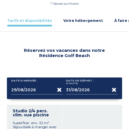
Ajouter aux Favoris
Tarifs et disponibilités
Votre hébergement
À faire
Réservez vos vacances dans notre
Résidence Golf Beach
DATE D'ARRIVÉE :
DATE DE DÉPART :
(2
NUITS
)
Studio 2/4 pers.
clim. vue piscine
Superficie : env. 32 m²
Séjour/salle à manger avec