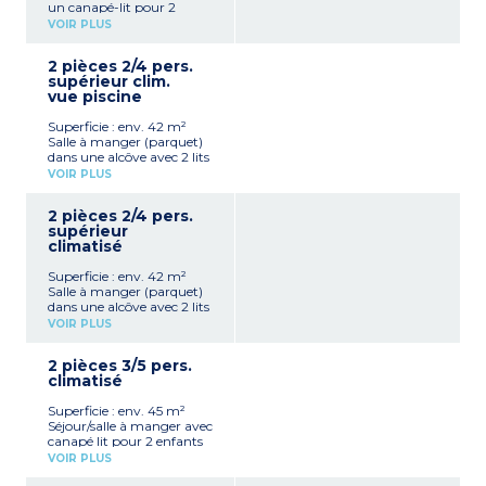
un canapé-lit pour 2
enfants (jusqu'à 12 ans)
VOIR PLUS
Alcôve avec 2 lits simples
Cuisine américaine, (avec
2 pièces 2/4 pers.
plaque à induction,
supérieur clim.
réfrigérateur et micro-
vue piscine
ondes, cafetière)
Salle de bain et WC
Superficie : env. 42 m²
Balcon/Terrasse avec
Salle à manger (parquet)
mobilier de jardin
dans une alcôve avec 2 lits
Téléphone et coffre-fort
simples
(avec participation)
VOIR PLUS
TV écran plat avec chaînes
TV écran plat avec chaînes
satellite
satellite
2 pièces 2/4 pers.
1 chambre avec 1 lit double
supérieur
Cuisine américaine, (avec
climatisé
plaques vitrocéramiques,
réfrigérateur, micro-ondes,
Superficie : env. 42 m²
grille-pain, cafetière
Salle à manger (parquet)
capsule, bouilloire et
dans une alcôve avec 2 lits
presse-agrumes)
simples
Salle de bain et WC
VOIR PLUS
TV écran plat avec chaînes
Téléphone, coffre-fort (avec
satellite
participation)
2 pièces 3/5 pers.
1 chambre avec 1 lit double
Balcon/Terrasse avec
climatisé
Cuisine américaine, (avec
mobilier de jardin.
plaques vitrocéramiques,
Superficie : env. 45 m²
réfrigérateur, micro-ondes,
Séjour/salle à manger avec
grille-pain, cafetière
canapé lit pour 2 enfants
capsule, bouilloire et
(jusqu'à 12 ans)
presse-agrumes)
VOIR PLUS
Cuisine américaine (avec
Salle de bain et WC