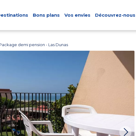
estinations
Bons plans
Vos envies
Découvrez-nous
Package demi pension - Las Dunas