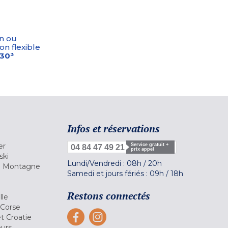
n ou
on flexible
-30³
Infos et réservations
er
Service gratuit +
04 84 47 49 21
prix appel
ski
Lundi/Vendredi :
08h
/
20h
la Montagne
Samedi et jours fériés :
09h
/
18h
a
Restons connectés
lle
 Corse
et Croatie
ours