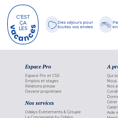
Des séjours pour
Pa
toutes vos envies
en
Espace Pro
A pr
Espace Pro et CSE
Qui s
Emplois et stages
Nous 
Relations presse
Nos a
Devenir propriétaire
Condi
Donné
Nos services
Gérer
Garant
Odalys Evènements & Groupe
Aide 
La Conciergerie by Odalys
Menti