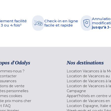
Annulatio
iement facilité
Check-in en ligne
modificati
 3 ou 4 fois²
facile et rapide
jusqu'à J
opos d'Odalys
Nos destinations
ommes-nous ?
Location Vacances à la M
contacter
Location de Vacances au 
ssurances
Location de Vacances à 
tions de vente
Location de Vacances à l
es personnelles
Campagne
 mes cookies
Appart'hôtels en centre vi
ie prix moins cher
Location de Vacances en
et FAQ
Location Espagne, Italie 
ons légales
Week-ends et courts Séj