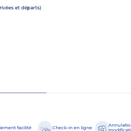
rivées et départs)
Annulatio
iement facilité
Check-in en ligne
modificati