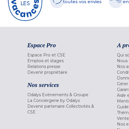
toutes vos envies
en
Espace Pro
A pr
Espace Pro et CSE
Qui s
Emplois et stages
Nous 
Relations presse
Nos a
Devenir propriétaire
Condi
Donné
Nos services
Gérer
Garant
Odalys Evènements & Groupe
Aide 
La Conciergerie by Odalys
Menti
Devenir partenaire Collectivités &
Guide
CSE
Théma
Vente
Nos 