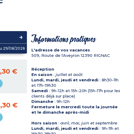
c
Informations pratiques
u 29/08/2026
L'adresse de vos vacances
509, Route de l'Aveyron
12390
RIGNAC
Réception
,30 €
En saison
:
juillet et août
Lundi, mardi, jeudi et vendredi
: 8h30-11h
et 17h-19h30
Samedi
: 9h-12h et 15h-20h (15h-17h pour les
clients déjà sur place)
Dimanche
: 9h-12h
,30 €
Fermeture le mercredi toute la journée
et le dimanche après-midi
Hors saison
:
avril, mai, juin et septembre
Lundi, mardi, jeudi et vendredi
: 9h-11h et
16h30-18h30