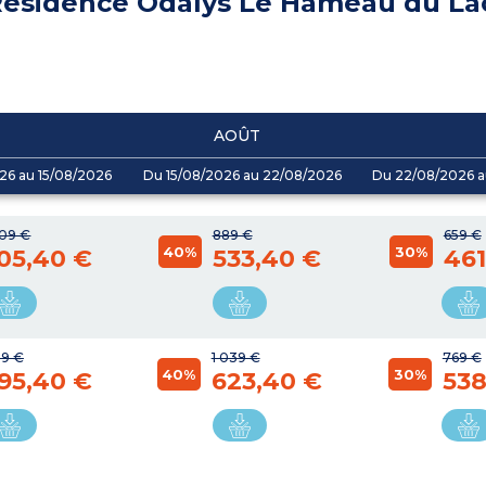
ésidence Odalys Le Hameau du La
AOÛT
26 au 15/08/2026
Du 15/08/2026 au 22/08/2026
Du 22/08/2026 a
009 €
889 €
659 €
40%
30%
05,40 €
533,40 €
461
59 €
1 039 €
769 €
40%
30%
95,40 €
623,40 €
538