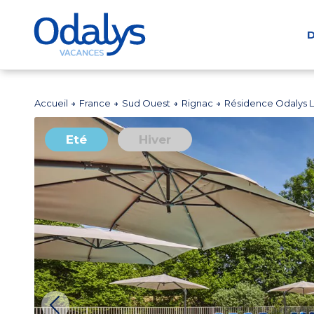
D
Accueil
France
Sud Ouest
Rignac
Résidence Odalys 
Eté
Hiver