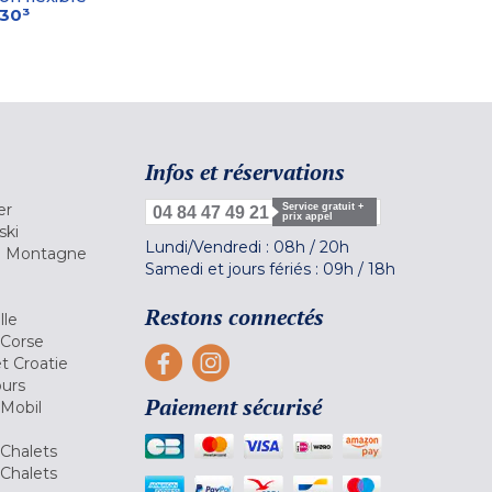
-30³
Infos et réservations
er
Service gratuit +
04 84 47 49 21
prix appel
ski
Lundi/Vendredi :
08h
/
20h
la Montagne
Samedi et jours fériés :
09h
/
18h
a
Restons connectés
lle
 Corse
et Croatie
ours
Paiement sécurisé
 Mobil
Chalets
Chalets