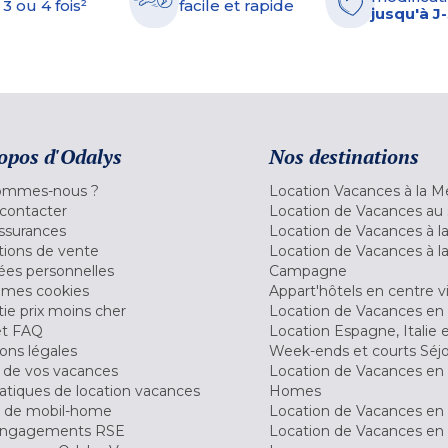
 3 ou 4 fois²
facile et rapide
jusqu'à J
opos d'Odalys
Nos destinations
ommes-nous ?
Location Vacances à la M
contacter
Location de Vacances au 
ssurances
Location de Vacances à 
tions de vente
Location de Vacances à l
es personnelles
Campagne
 mes cookies
Appart'hôtels en centre vi
ie prix moins cher
Location de Vacances en
et FAQ
Location Espagne, Italie 
ons légales
Week-ends et courts Séj
 de vos vacances
Location de Vacances en
tiques de location vacances
Homes
 de mobil-home
Location de Vacances en 
engagements RSE
Location de Vacances en 