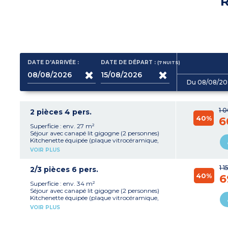
R
DATE D'ARRIVÉE :
DATE DE DÉPART :
(7
NUITS
)
Du 08/08/20
1 
2 pièces 4 pers.
40%
6
Superficie : env. 27 m²
Séjour avec canapé lit gigogne (2 personnes)
Kitchenette équipée (plaque vitrocéramique,
lave-vaisselle, micro-ondes, réfrigérateur,
VOIR PLUS
cafetière, bouilloire)
Chambre avec 1 grand lit
1 1
Salle de bains avec WC
2/3 pièces 6 pers.
40%
Terrasse ou balcon avec salon de jardin
6
Superficie : env. 34 m²
Séjour avec canapé lit gigogne (2 personnes)
Kitchenette équipée (plaque vitrocéramique,
lave-vaisselle, micro-ondes, réfrigérateur,
VOIR PLUS
cafetière, bouilloire)
Chambre avec 1 grand lit
Cabine avec 2 lits superposés (non fermée)