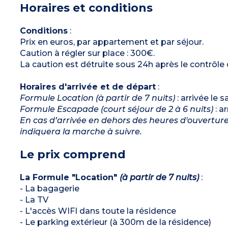
Horaires et conditions
Salle de bains, WC séparé
Étage, rez-de-jardin ou duplex, terrasse ou
balcon avec salon de jardin
Conditions
:
Prix en euros, par appartement et par séjour.
Caution à régler sur place : 300€.
La caution est détruite sous 24h après le contrôle
Horaires d'arrivée et de départ
:
Formule Location (à partir de 7 nuits)
: arrivée le 
Formule Escapade (court séjour de 2 à 6 nuits)
: a
En cas d’arrivée en dehors des heures d'ouverture d
indiquera la marche à suivre.
Le prix comprend
La Formule "Location"
(à partir de 7 nuits)
:
- La bagagerie
- La TV
- L'accès WIFI dans toute la résidence
- Le parking extérieur (à 300m de la résidence)