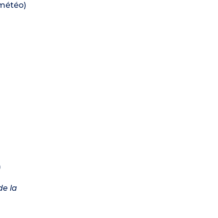
 météo)
)
de la