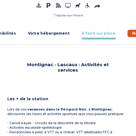
Ajouter aux Favoris
nibilités
Votre hébergement
À faire sur place
N
Montignac - Lascaux : Activités et
services
Les + de la station
Lors de vos
vacances dans le Périgord Noir
, à
Montignac
,
découvrez les loisirs et activités sportives que vous pouvez pratiquer :
- Canoë kayak - circuits de la descente de la Vézère
- Activités escalade-spéléologie
- Randonnées à pied, à VTT ou à cheval, VTT labellisées FFC à