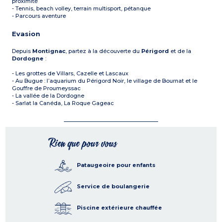
proximité
- Tennis, beach volley, terrain multisport, pétanque
- Parcours aventure
Evasion
Depuis
Montignac
, partez à la découverte du
Périgord
et de la
Dordogne
:
- Les grottes de Villars, Cazelle et Lascaux
- Au Bugue : l’aquarium du Périgord Noir, le village de Bournat et le
Gouffre de Proumeyssac
- La vallée de la Dordogne
- Sarlat la Canéda, La Roque Gageac
Rien que pour vous
Pataugeoire pour enfants
Service de boulangerie
Piscine extérieure chauffée