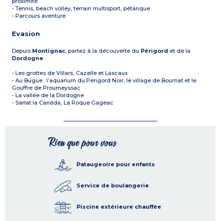
proximité
- Tennis, beach volley, terrain multisport, pétanque
- Parcours aventure
Evasion
Depuis
Montignac
, partez à la découverte du
Périgord
et de la
Dordogne
:
- Les grottes de Villars, Cazelle et Lascaux
- Au Bugue : l’aquarium du Périgord Noir, le village de Bournat et le
Gouffre de Proumeyssac
- La vallée de la Dordogne
- Sarlat la Canéda, La Roque Gageac
Rien que pour vous
Pataugeoire pour enfants
Service de boulangerie
Piscine extérieure chauffée