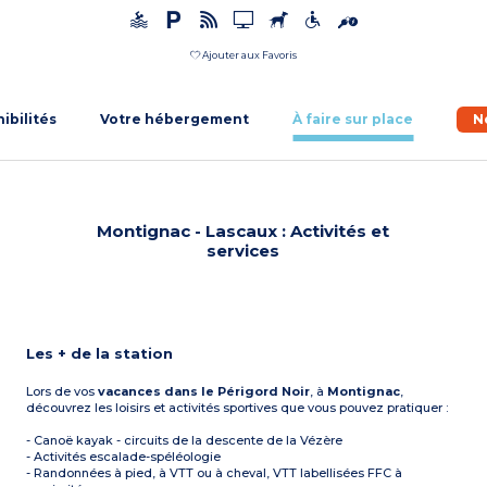
Ajouter aux Favoris
nibilités
Votre hébergement
À faire sur place
N
Montignac - Lascaux : Activités et
services
Les + de la station
Lors de vos
vacances dans le Périgord Noir
, à
Montignac
,
découvrez les loisirs et activités sportives que vous pouvez pratiquer :
- Canoë kayak - circuits de la descente de la Vézère
- Activités escalade-spéléologie
- Randonnées à pied, à VTT ou à cheval, VTT labellisées FFC à