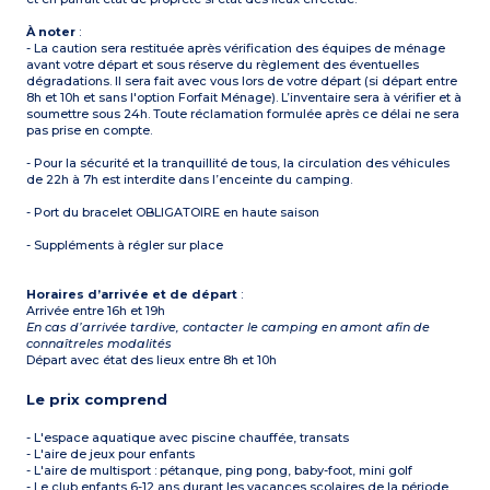
À noter
:
- La caution sera restituée après vérification des équipes de ménage
avant votre départ et sous réserve du règlement des éventuelles
dégradations. Il sera fait avec vous lors de votre départ (si départ entre
8h et 10h et sans l'option Forfait Ménage). L’inventaire sera à vérifier et à
soumettre sous 24h. Toute réclamation formulée après ce délai ne sera
pas prise en compte.
- Pour la sécurité et la tranquillité de tous, la circulation des véhicules
de 22h à 7h est interdite dans l’enceinte du camping.
- Port du bracelet OBLIGATOIRE en haute saison
- Suppléments à régler sur place
Horaires d’arrivée et de départ
:
Arrivée entre 16h et 19h
En cas d’arrivée tardive, contacter le camping en amont afin de
connaîtreles modalités
Départ avec état des lieux entre 8h et 10h
Le prix comprend
- L'espace aquatique avec piscine chauffée, transats
- L'aire de jeux pour enfants
- L'aire de multisport : pétanque, ping pong, baby-foot, mini golf
- Le club enfants 6-12 ans durant les vacances scolaires de la période