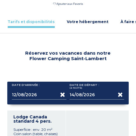
Ajouter aux Favoris
Tarifs et disponibilités
Votre hébergement
À faire
Réservez vos vacances dans notre
Flower Camping Saint-Lambert
DATE D'ARRIVÉE :
DATE DE DÉPART :
(2
NUITS
)
Lodge Canada
standard 4 pers.
Superficie : env. 20 m²
Coin salon (table, chaises)