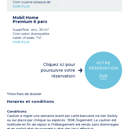
Coin cuisine (plaque de
cuisson, réfrigérateur,
VOIR PLUS
micro-ondes)
1 chambre avec 1 lit double
Mobil Home
(140 x 190 cm)
Premium 6 pers
1 chambre avec 2 lits
simples (80 x 190 cm)
Superficie : env. 35 m²
Terrasse couverte
Coin salon (banquette,
Capacité max. 4
table, chaises, TV)
personnes
Coin cuisine (plaque de
VOIR PLUS
cuisson 4 feux,
À noter
:
réfrigérateur, micro-ondes,
Logement à proximité du
cafetière électrique, lave-
bloc sanitaire
vaisselle)
1 chambre avec 1 lit double
VOTRE
Cliquez ici pour
(160 x 190 cm)
RÉSERVATION
2 chambres avec 2 lits
poursuivre votre
simples (80 x 190 cm)
réservation
Salle d'eau avec douche et
lavabo et WC séparé
Plancha
Terrasse semi-couverte
*Hors frais de dossier
avec salon de jardin
Capacité max. 6
Horaires et conditions
personnes
Conditions
:
Caution à régler une semaine avant par carte bancaire via lien Swikly
ou sur place par chèque ou espèces : 150€ /logement. La caution est
restituée en fin de séjour si l'hébergement est rendu sans dommages
et en parfait état de propreté si état des lieux effectué.