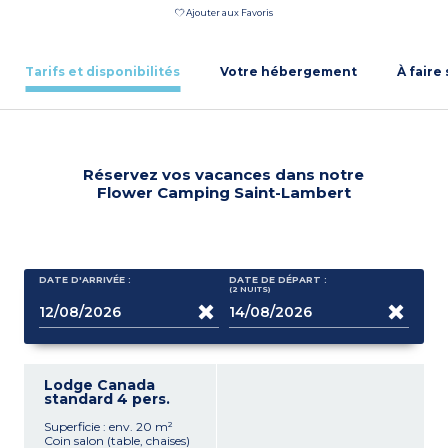
Ajouter aux Favoris
Tarifs et disponibilités
Votre hébergement
À faire
Réservez vos vacances dans notre
Flower Camping Saint-Lambert
DATE D'ARRIVÉE :
DATE DE DÉPART :
(2
NUITS
)
Lodge Canada
standard 4 pers.
Superficie : env. 20 m²
Coin salon (table, chaises)