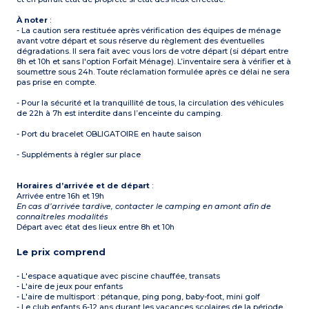
À noter
:
- La caution sera restituée après vérification des équipes de ménage
avant votre départ et sous réserve du règlement des éventuelles
dégradations. Il sera fait avec vous lors de votre départ (si départ entre
8h et 10h et sans l'option Forfait Ménage). L’inventaire sera à vérifier et à
soumettre sous 24h. Toute réclamation formulée après ce délai ne sera
pas prise en compte.
- Pour la sécurité et la tranquillité de tous, la circulation des véhicules
de 22h à 7h est interdite dans l’enceinte du camping.
- Port du bracelet OBLIGATOIRE en haute saison
- Suppléments à régler sur place
Horaires d’arrivée et de départ
:
Arrivée entre 16h et 19h
En cas d’arrivée tardive, contacter le camping en amont afin de
connaîtreles modalités
Départ avec état des lieux entre 8h et 10h
Le prix comprend
- L'espace aquatique avec piscine chauffée, transats
- L'aire de jeux pour enfants
- L'aire de multisport : pétanque, ping pong, baby-foot, mini golf
- Le club enfants 6-12 ans durant les vacances scolaires de la période