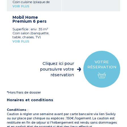
Coin cuisine (plaque de
cuisson, réfrigérateur,
VOIR PLUS
micro-ondes)
1 chambre avec 1 lit double
Mobil Home
(140 x 190 cm)
Premium 6 pers
1 chambre avec 2 lits
simples (80 x 190 cm)
Superficie : env. 35 m²
Terrasse couverte
Coin salon (banquette,
Capacité max. 4
table, chaises, TV)
personnes
Coin cuisine (plaque de
VOIR PLUS
cuisson 4 feux,
À noter
:
réfrigérateur, micro-ondes,
Logement à proximité du
cafetière électrique, lave-
bloc sanitaire
vaisselle)
1 chambre avec 1 lit double
VOTRE
Cliquez ici pour
(160 x 190 cm)
RÉSERVATION
2 chambres avec 2 lits
poursuivre votre
simples (80 x 190 cm)
réservation
Salle d'eau avec douche et
lavabo et WC séparé
Plancha
Terrasse semi-couverte
*Hors frais de dossier
avec salon de jardin
Capacité max. 6
Horaires et conditions
personnes
Conditions
:
Caution à régler une semaine avant par carte bancaire via lien Swikly
ou sur place par chèque ou espèces : 150€ /logement. La caution est
restituée en fin de séjour si l'hébergement est rendu sans dommages
et en parfait état de propreté si état des lieux effectué.