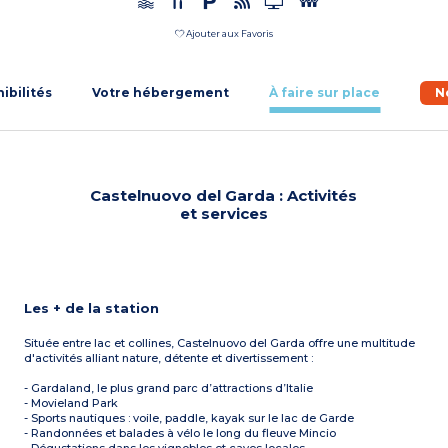
Ajouter aux Favoris
nibilités
Votre hébergement
À faire sur place
N
Castelnuovo del Garda : Activités
et services
Les + de la station
Située entre lac et collines, Castelnuovo del Garda offre une multitude
d'activités alliant nature, détente et divertissement :
- Gardaland, le plus grand parc d’attractions d’Italie
- Movieland Park
- Sports nautiques : voile, paddle, kayak sur le lac de Garde
- Randonnées et balades à vélo le long du fleuve Mincio