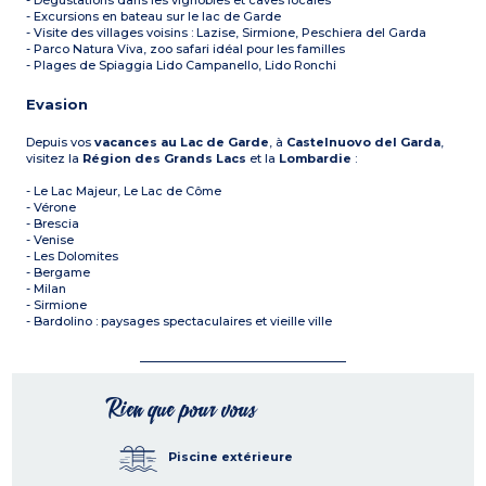
- Dégustations dans les vignobles et caves locales
- Excursions en bateau sur le lac de Garde
- Visite des villages voisins : Lazise, Sirmione, Peschiera del Garda
- Parco Natura Viva, zoo safari idéal pour les familles
- Plages de Spiaggia Lido Campanello, Lido Ronchi
Evasion
Depuis vos
vacances au Lac de Garde
, à
Castelnuovo del Garda
,
visitez la
Région des Grands Lacs
et la
Lombardie
:
- Le Lac Majeur, Le Lac de Côme
- Vérone
- Brescia
- Venise
- Les Dolomites
- Bergame
- Milan
- Sirmione
- Bardolino : paysages spectaculaires et vieille ville
Rien que pour vous
Piscine extérieure