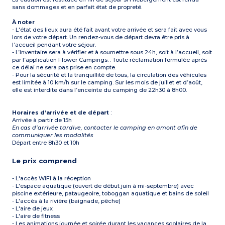
sans dommages et en parfait état de propreté.
À noter
- L'état des lieux aura été fait avant votre arrivée et sera fait avec vous
lors de votre départ. Un rendez-vous de départ devra être pris à
l’accueil pendant votre séjour.
- L’inventaire sera à vérifier et à soumettre sous 24h, soit à l’accueil, soit
par l’application Flower Campings. . Toute réclamation formulée après
ce délai ne sera pas prise en compte.
- Pour la sécurité et la tranquillité de tous, la circulation des véhicules
est limitée à 10 km/h sur le camping. Sur les mois de juillet et d’août,
elle est interdite dans l’enceinte du camping de 22h30 à 8h00.
Horaires d’arrivée et de départ
:
Arrivée à partir de 15h
En cas d’arrivée tardive, contacter le camping en amont afin de
communiquer les modalités
Départ entre 8h30 et 10h
Le prix comprend
- L'accès WIFI à la réception
- L'espace aquatique (ouvert de début juin à mi-septembre) avec
piscine extérieure, pataugeoire, toboggan aquatique et bains de soleil
- L'accès à la rivière (baignade, pêche)
- L'aire de jeux
- L'aire de fitness
- Les animations journée et soirée durant les vacances scolaires de la