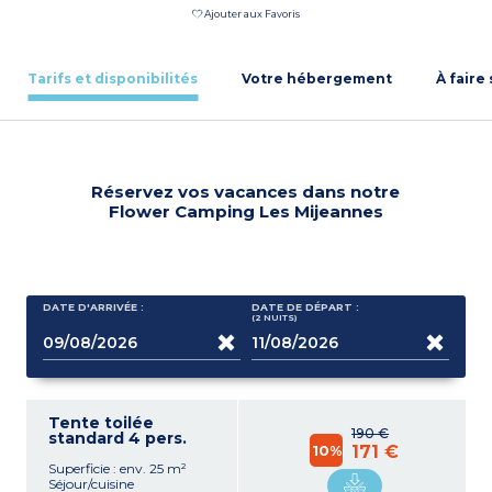
Ajouter aux Favoris
Tarifs et disponibilités
Votre hébergement
À faire
Réservez vos vacances dans notre
Flower Camping Les Mijeannes
DATE D'ARRIVÉE :
DATE DE DÉPART :
(2
NUITS
)
Tente toilée
190 €
standard 4 pers.
10%
171 €
Superficie : env. 25 m²
Séjour/cuisine