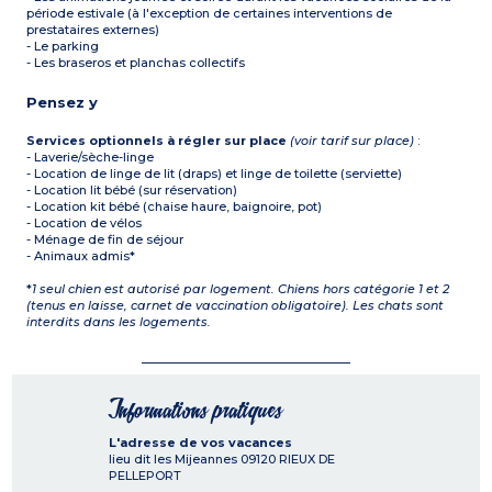
période estivale (à l'exception de certaines interventions de
prestataires externes)
- Le parking
- Les braseros et planchas collectifs
Pensez y
Services optionnels à régler sur place
(voir tarif sur place)
:
- Laverie/sèche-linge
- Location de linge de lit (draps) et linge de toilette (serviette)
- Location lit bébé (sur réservation)
- Location kit bébé (chaise haure, baignoire, pot)
- Location de vélos
- Ménage de fin de séjour
- Animaux admis*
*
1 seul chien est autorisé par logement. Chiens hors catégorie 1 et 2
(tenus en laisse, carnet de vaccination obligatoire). Les chats sont
interdits dans les logements.
Informations pratiques
L'adresse de vos vacances
lieu dit les Mijeannes
09120
RIEUX DE
PELLEPORT