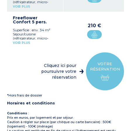
(réfrigérateur, micro-
ondes, cafetière, table,
VOIR PLUS
plaque de cuisson)
1 chambre avec 1 lit double
Freeflower
(140 x 190 cm)
Confort 5 pers.
1 chambre avec 2 lits
210 €
simples (90x190 cm)
Superficie : env. 34 m²
Terrasse
Séjour/cuisine
Capacité max. 4
(réfrigérateur, micro-
personnes
ondes, cafetière, table,
À noter : logement situé
VOIR PLUS
plaque de cuisson)
proche du local
1 chambre avec 1 lit double
sanitaires/vaisselle
(140 x 190 cm)
1 chambre avec 1 lit double
(140x190 cm) et un lit
VOTRE
Cliquez ici pour
simple superposé (90x190
RÉSERVATION
cm)
poursuivre votre
Terrasse
réservation
Capacité max. 5
personnes
À noter : logement situé
proche du local
*Hors frais de dossier
sanitaires/vaisselle
Horaires et conditions
Conditions
:
Prix en euros, par logement et par séjour.
Caution à régler sur place (par chèque ou carte bancaire) : 500€
(logement) - 100€ (ménage)
La caution est restituée en fin de séjour si l'hébergement est rendu