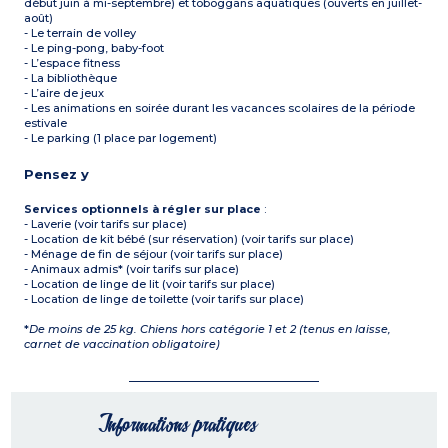
début juin à mi-septembre) et toboggans aquatiques (ouverts en juillet-
août)
- Le terrain de volley
- Le ping-pong, baby-foot
- L’espace fitness
- La bibliothèque
- L’aire de jeux
- Les animations en soirée durant les vacances scolaires de la période
estivale
- Le parking (1 place par logement)
Pensez y
Services optionnels à régler sur place
:
- Laverie (voir tarifs sur place)
- Location de kit bébé (sur réservation) (voir tarifs sur place)
- Ménage de fin de séjour (voir tarifs sur place)
- Animaux admis* (voir tarifs sur place)
- Location de linge de lit (voir tarifs sur place)
- Location de linge de toilette (voir tarifs sur place)
*
De moins de 25 kg. Chiens hors catégorie 1 et 2 (tenus en laisse,
carnet de vaccination obligatoire)
Informations pratiques