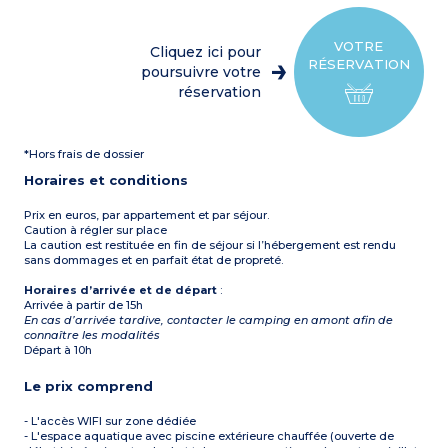
réfrigérateur, micro-ondes,
1 WC séparé
cafetière électrique, lave-
Terrasse avec salon de
vaisselle, vaisselle)
jardin et parasol
1 chambre avec 1 lit double
Climatisation
VOTRE
Cliquez ici pour
(140 cm)
Capacité max. 4
RÉSERVATION
1 chambre avec 2 lits
poursuivre votre
personnes
superposés (90 cm)
réservation
1 salle d’eau avec douche,
lavabo
1 WC séparé
Terrasse avec salon de
*Hors frais de dossier
jardin
À noter :
Logement
Horaires et conditions
adapté aux personnes à
mobilité réduite
Capacité max. 6
Prix en euros, par appartement et par séjour.
personnes
Caution à régler sur place
La caution est restituée en fin de séjour si l’hébergement est rendu
sans dommages et en parfait état de propreté.
Horaires d’arrivée et de départ
:
Arrivée à partir de 15h
En cas d’arrivée tardive, contacter le camping en amont afin de
connaître les modalités
Départ à 10h
Le prix comprend
- L'accès WIFI sur zone dédiée
- L'espace aquatique avec piscine extérieure chauffée (ouverte de