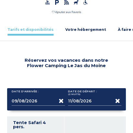
Ajouter aux Favoris
Tarifs et disponibilités
Votre hébergement
À faire
Réservez vos vacances dans notre
Flower Camping Le Jas du Moine
DATE D'ARRIVÉE :
DATE DE DÉPART :
(2
NUITS
)
Tente Safari 4
pers.