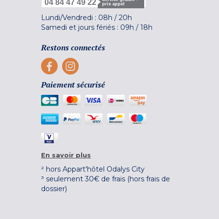
04 84 47 49 22
prix appel
Lundi/Vendredi :
08h
/
20h
Samedi et jours fériés :
09h
/
18h
Restons connectés
Paiement sécurisé
En savoir plus
² hors Appart'hôtel Odalys City
³ seulement 30€ de frais (hors frais de
dossier)