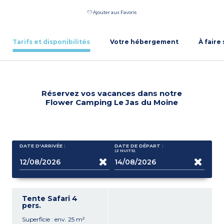
Ajouter aux Favoris
Tarifs et disponibilités
Votre hébergement
À faire
Réservez vos vacances dans notre
Flower Camping Le Jas du Moine
DATE D'ARRIVÉE :
DATE DE DÉPART :
(2
NUITS
)
Tente Safari 4
pers.
Superficie : env. 25 m²