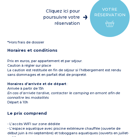
Terrasse avec salon de
vaisselle, vaisselle)
jardin et parasol
1 chambre avec 1 lit double
Climatisation
VOTRE
Cliquez ici pour
(140 cm)
Capacité max. 4
RÉSERVATION
1 chambre avec 2 lits
poursuivre votre
personnes
superposés (90 cm)
réservation
1 salle d’eau avec douche,
lavabo
1 WC séparé
Terrasse avec salon de
*Hors frais de dossier
jardin
À noter :
Logement
Horaires et conditions
adapté aux personnes à
mobilité réduite
Capacité max. 6
Prix en euros, par appartement et par séjour.
personnes
Caution à régler sur place
La caution est restituée en fin de séjour si l’hébergement est rendu
sans dommages et en parfait état de propreté.
Horaires d’arrivée et de départ
:
Arrivée à partir de 15h
En cas d’arrivée tardive, contacter le camping en amont afin de
connaître les modalités
Départ à 10h
Le prix comprend
- L'accès WIFI sur zone dédiée
- L'espace aquatique avec piscine extérieure chauffée (ouverte de
début juin à mi-septembre) et toboggans aquatiques (ouverts en juillet-