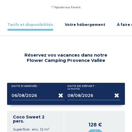
Ajouter aux Favoris
Tarifs et disponibilités
Votre hébergement
À faire
Réservez vos vacances dans notre
Flower Camping Provence Vallée
DATE D'ARRIVÉE :
DATE DE DÉPART :
(2
NUITS
)
Coco Sweet 2
pers.
128 €
Superficie : env. 12 m²