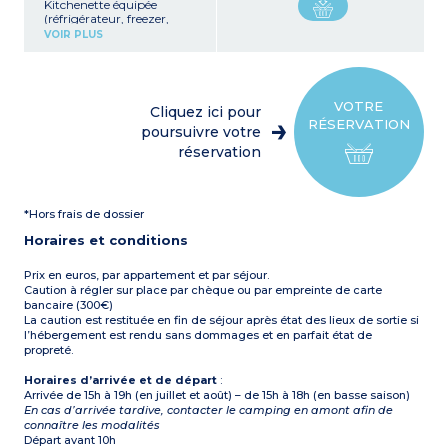
Kitchenette équipée
(réfrigérateur, freezer,
micro-ondes, réchaud,
VOIR PLUS
bouilloire, vaisselle), table,
chaises
1 chambre avec 1 lit double
(140 cm)
Terrasse avec table basse et
VOTRE
Cliquez ici pour
2 chiliennes
RÉSERVATION
À noter :
Logement sans
poursuivre votre
sanitaire ni arrivée d’eau
réservation
(sanitaires du camping à
proximité)
Capacité max. 2
personnes
*Hors frais de dossier
Horaires et conditions
Prix en euros, par appartement et par séjour.
Caution à régler sur place par chèque ou par empreinte de carte
bancaire (300€)
La caution est restituée en fin de séjour après état des lieux de sortie si
l’hébergement est rendu sans dommages et en parfait état de
propreté.
Horaires d’arrivée et de départ
:
Arrivée de 15h à 19h (en juillet et août) – de 15h à 18h (en basse saison)
En cas d’arrivée tardive, contacter le camping en amont afin de
connaître les modalités
Départ avant 10h