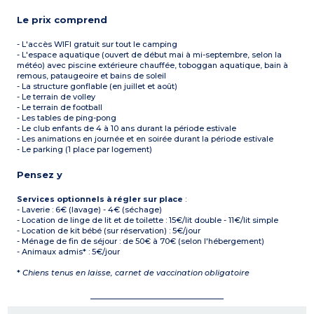
Le prix comprend
- L'accès WIFI gratuit sur tout le camping
- L'espace aquatique (ouvert de début mai à mi-septembre, selon la
météo) avec piscine extérieure chauffée, toboggan aquatique, bain à
remous, pataugeoire et bains de soleil
- La structure gonflable (en juillet et août)
- Le terrain de volley
- Le terrain de football
- Les tables de ping-pong
- Le club enfants de 4 à 10 ans durant la période estivale
- Les animations en journée et en soirée durant la période estivale
- Le parking (1 place par logement)
Pensez y
Services optionnels à régler sur place
:
- Laverie : 6€ (lavage) - 4€ (séchage)
- Location de linge de lit et de toilette : 15€/lit double - 11€/lit simple
- Location de kit bébé (sur réservation) : 5€/jour
- Ménage de fin de séjour : de 50€ à 70€ (selon l'hébergement)
- Animaux admis* : 5€/jour
*
Chiens tenus en laisse, carnet de vaccination obligatoire