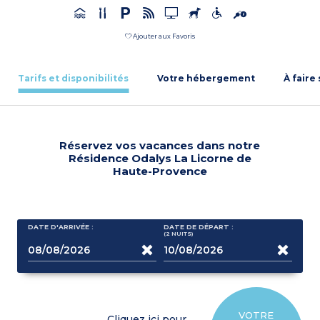
Ajouter aux Favoris
Tarifs et disponibilités
Votre hébergement
À faire
Réservez vos vacances dans notre
Résidence Odalys La Licorne de
Haute-Provence
DATE D'ARRIVÉE :
DATE DE DÉPART :
(2
NUITS
)
VOTRE
Cliquez ici pour