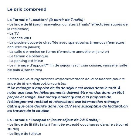
Le prix comprend
La Formule "Location"
(à partir de 7 nuits)
:
- Le linge de lit (sauf réservation curistes 21 nuits* effectuées auprès de
la résidence)
- La TV
- L'accès WIFI
- La piscine couverte chauffée avec spa et bains à remous (fermeture
annuelle en janvier)
- La salle de remise en forme (fermeture annuelle en janvier)
- Le terrain de pétanque
- La parking extérieur
- Le ménage d'appoint** fin de séjour (sauf coin cuisine, vaisselle, salle
de bain & sanitaires)
* Merci de vous rapprocher impérativement de la résidence pour le
linge de lit en réservation curistes
** Un ménage d’appoint de fin de séjour est inclus dans le tarif. À
noter que tous les hébergements doivent être rendus dans un état
propre et rangé. Tout manquement quant à la propreté de
l’hébergement restitué et nécessitant une intervention ménage
autre que celle décrite dans nos CGV sera susceptible de facturation
au travers de la caution
.
La Formule "Escapade"
(court séjour de 2 à 6 nuits)
:
- Le linge de lit (lits faits à l’arrivée excepté couchages dans le séjour et
studio)
- Le linge de toilette