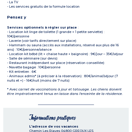
- La TV
- Les services gratuits de la formule location
Pensez y
Services optionnels à régler sur place
:
- Location kit linge de toilette (1 grande + 1 petite serviette) :
10€/personne
- Laverie (voir tarifs directement sur place)
- Hammam ou sauna (accès aux installations, réservé aux plus de 16
ans) : 10€/personne/séance
- Location kit bébé (lit + chaise haute + baignoire) : 9€/jour – 35€/séjour
- Salle de séminaire (sur devis)
- Restaurant indépendant sur place (réservation conseillée)
- Navette bagage : 10€/personne
- Kit entretien : 6€
- Animaux admis* (à préciser à la réservation) : 80€/animal/séjour (7
nuits et +) - 16€/nuit (moins de 7 nuits)
*
Avec carnet de vaccinations à jour et tatouage. Les chiens doivent
être impérativement tenus en laisse dans l'enceinte de la résidence.
Informations pratiques
L'adresse de vos vacances
Chemin Les Riayes
04800
GREOUX LES