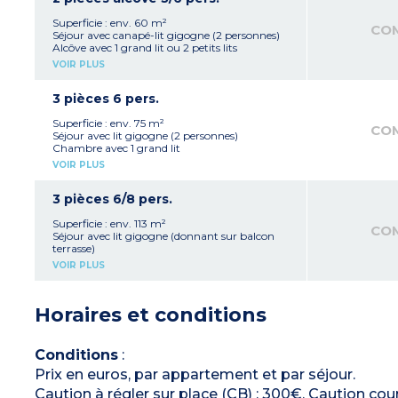
WC séparé
Terrasse ou balcon avec mobilier
Superficie : env. 60 m²
CO
Climatisation
Séjour avec canapé-lit gigogne (2 personnes)
Alcôve avec 1 grand lit ou 2 petits lits
Chambre avec 1 grand lit
VOIR PLUS
Kitchenette équipée (réfrigérateur, plaque
vitrocéramique, micro-ondes, four, lave-
vaisselle)
3 pièces 6 pers.
Salle de bains avec baignoire, sèche-cheveux
WC séparé
Superficie : env. 75 m²
CO
Terrasse ou balcon avec mobilier
Séjour avec lit gigogne (2 personnes)
Climatisation
Chambre avec 1 grand lit
Chambre avec 1 grand lit ou 2 lits simples
VOIR PLUS
Kitchenette équipée (réfrigérateur congélateur,
plaque vitrocéramique, micro-ondes, four,
lave-vaisselle)
3 pièces 6/8 pers.
Salle de bains avec baignoire, 2 vasques, sèche-
cheveux (à l'étage)
Superficie : env. 113 m²
CO
WC séparé (en rdc)
Séjour avec lit gigogne (donnant sur balcon
Terrasse ou balcon avec mobilier
terrasse)
Climatisation
Chambre de plain-pied avec 1 grand lit
VOIR PLUS
3p6 en duplex et au 1er étage - (1 seul
Cuisine équipée (réfrigérateur congélateur,
appartement de plain-pied)
plaque vitrocéramique, micro-ondes, four,
lave-vaisselle)
Horaires et conditions
Salle de bains avec baignoire, 2 vasques, sèche-
cheveux
WC séparé
Terrasse avec mobilier
Conditions
:
Climatisation
Prix en euros, par appartement et par séjour.
En duplex
:
- 2 chambres communicantes avec 1 grand lit
Caution à régler sur place (CB) : 300€. Caution court
dans l’une et 2 lits simples dans l’autre + salle