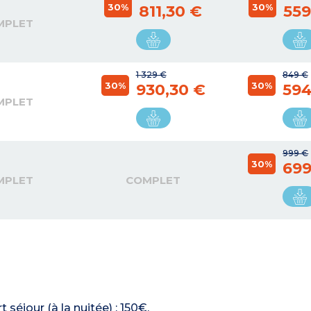
30%
30%
811,30 €
559
MPLET
1 329 €
849 €
30%
30%
930,30 €
594
MPLET
999 €
30%
699
MPLET
COMPLET
 séjour (à la nuitée) : 150€.