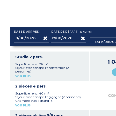
DATE D'ARRIVÉE :
DATE DE DÉPART :
(7
NUITS
)
Du 15/08/20
Studio 2 pers.
1 
Superficie : env. 26 m²
Séjour avec canapé-lit convertible (2
personnes)
Kitchenette équipée (réfrigérateur top, plaque
VOIR PLUS
vitrocéramique, micro-ondes, four)
Salle de bains avec baignoire, sèche-cheveux
Balcon avec mobilier
2 pièces 4 pers.
Climatisation
Superficie : env. 40 m²
CO
Séjour avec canapé-lit gigogne (2 personnes)
Chambre avec 1 grand lit
Kitchenette équipée (réfrigérateur top, plaque
VOIR PLUS
vitrocéramique, micro-ondes, four,
lave-vaisselle)
Salle de bains avec baignoire, sèche-cheveux
2 pièces alcôve 5/6 pers.