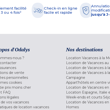
Annulatio
iement facilité
Check-in en ligne
modificati
 3 ou 4 fois²
facile et rapide
jusqu'à J
opos d'Odalys
Nos destinations
ommes-nous ?
Location Vacances à la M
contacter
Location de Vacances au 
ssurances
Location de Vacances à 
tions de vente
Location de Vacances à l
es personnelles
Campagne
 mes cookies
Appart'hôtels en centre vi
ie prix moins cher
Location de Vacances en
et FAQ
Location Espagne, Italie 
ons légales
Week-ends et courts Séj
 de vos vacances
Location de Vacances en
tiques de location vacances
Homes