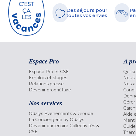
Des séjours pour
Pa
toutes vos envies
en
Espace Pro
A pr
Espace Pro et CSE
Qui s
Emplois et stages
Nous 
Relations presse
Nos a
Devenir propriétaire
Condi
Donné
Nos services
Gérer
Garant
Odalys Evènements & Groupe
Aide 
La Conciergerie by Odalys
Menti
Devenir partenaire Collectivités &
Guide
CSE
Théma