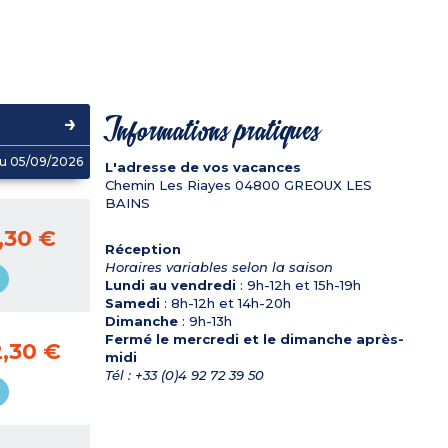
Informations pratiques
u 05/09/2026
L'adresse de vos vacances
Chemin Les Riayes
04800
GREOUX LES
BAINS
,30 €
Réception
Horaires variables selon la saison
Lundi au vendredi
: 9h-12h et 15h-19h
Samedi
: 8h-12h et 14h-20h
Dimanche
: 9h-13h
Fermé le mercredi et le dimanche après-
,30 €
midi
Tél : +33 (0)4 92 72 39 50