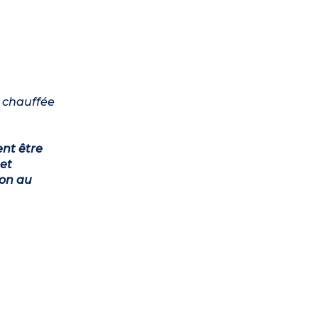
n chauffée
ent être
et
ion au