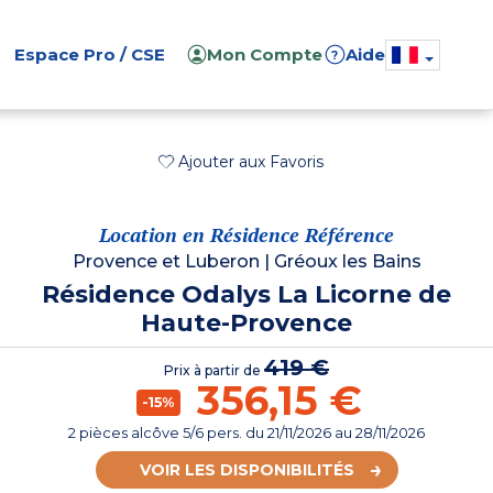
Espace Pro / CSE
Mon Compte
Aide
?
Ajouter aux Favoris
Location en Résidence Référence
Provence et Luberon
|
Gréoux les Bains
Résidence Odalys La Licorne de
Haute-Provence
419 €
Prix à partir de
356,15 €
-15%
2 pièces alcôve 5/6 pers.
du
21/11/2026
au 28/11/2026
VOIR LES DISPONIBILITÉS