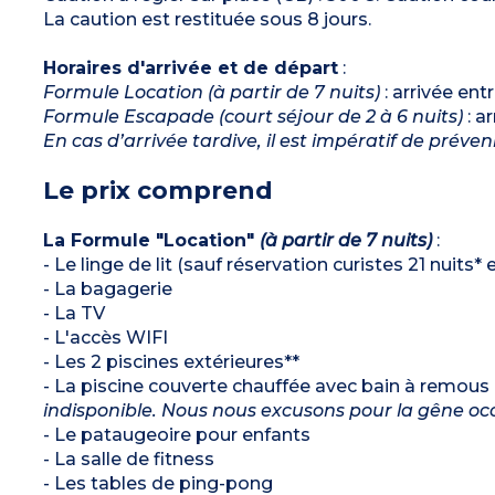
d’eau/WC ouverte
La caution est restituée sous 8 jours.
Horaires d'arrivée et de départ
:
Formule Location (à partir de 7 nuits)
: arrivée ent
Formule Escapade (court séjour de 2 à 6 nuits)
: a
En cas d’arrivée tardive, il est impératif de préven
Le prix comprend
La Formule "Location"
(à partir de 7 nuits)
:
- Le linge de lit (sauf réservation curistes 21 nuits
- La bagagerie
- La TV
- L'accès WIFI
- Les 2 piscines extérieures**
- La piscine couverte chauffée avec bain à remous 
indisponible. Nous nous excusons pour la gêne o
- Le pataugeoire pour enfants
- La salle de fitness
- Les tables de ping-pong