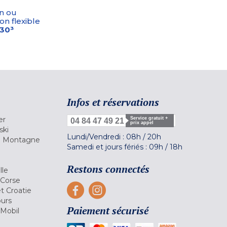
n ou
on flexible
-30³
Infos et réservations
er
Service gratuit +
04 84 47 49 21
prix appel
ski
Lundi/Vendredi :
08h
/
20h
la Montagne
Samedi et jours fériés :
09h
/
18h
a
Restons connectés
lle
 Corse
et Croatie
ours
Paiement sécurisé
 Mobil