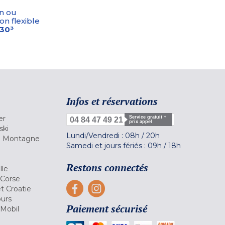
n ou
on flexible
-30³
Infos et réservations
er
Service gratuit +
04 84 47 49 21
prix appel
ski
Lundi/Vendredi :
08h
/
20h
la Montagne
Samedi et jours fériés :
09h
/
18h
a
Restons connectés
lle
 Corse
et Croatie
ours
Paiement sécurisé
 Mobil