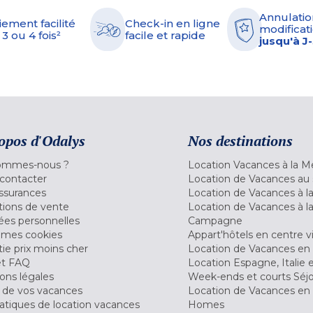
Annulatio
iement facilité
Check-in en ligne
modificati
 3 ou 4 fois²
facile et rapide
jusqu'à J
opos d'Odalys
Nos destinations
ommes-nous ?
Location Vacances à la M
contacter
Location de Vacances au 
ssurances
Location de Vacances à 
tions de vente
Location de Vacances à l
es personnelles
Campagne
 mes cookies
Appart'hôtels en centre vi
ie prix moins cher
Location de Vacances en
et FAQ
Location Espagne, Italie 
ons légales
Week-ends et courts Séj
 de vos vacances
Location de Vacances en
tiques de location vacances
Homes