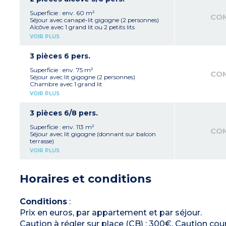
WC séparé
Terrasse ou balcon avec mobilier
Superficie : env. 60 m²
CO
Climatisation
Séjour avec canapé-lit gigogne (2 personnes)
Alcôve avec 1 grand lit ou 2 petits lits
Chambre avec 1 grand lit
VOIR PLUS
Kitchenette équipée (réfrigérateur, plaque
vitrocéramique, micro-ondes, four, lave-
vaisselle)
3 pièces 6 pers.
Salle de bains avec baignoire, sèche-cheveux
WC séparé
Superficie : env. 75 m²
CO
Terrasse ou balcon avec mobilier
Séjour avec lit gigogne (2 personnes)
Climatisation
Chambre avec 1 grand lit
Chambre avec 1 grand lit ou 2 lits simples
VOIR PLUS
Kitchenette équipée (réfrigérateur congélateur,
plaque vitrocéramique, micro-ondes, four,
lave-vaisselle)
3 pièces 6/8 pers.
Salle de bains avec baignoire, 2 vasques, sèche-
cheveux (à l'étage)
Superficie : env. 113 m²
CO
WC séparé (en rdc)
Séjour avec lit gigogne (donnant sur balcon
Terrasse ou balcon avec mobilier
terrasse)
Climatisation
Chambre de plain-pied avec 1 grand lit
VOIR PLUS
3p6 en duplex et au 1er étage - (1 seul
Cuisine équipée (réfrigérateur congélateur,
appartement de plain-pied)
plaque vitrocéramique, micro-ondes, four,
lave-vaisselle)
Horaires et conditions
Salle de bains avec baignoire, 2 vasques, sèche-
cheveux
WC séparé
Terrasse avec mobilier
Conditions
:
Climatisation
Prix en euros, par appartement et par séjour.
En duplex
:
- 2 chambres communicantes avec 1 grand lit
Caution à régler sur place (CB) : 300€. Caution court
dans l’une et 2 lits simples dans l’autre + salle