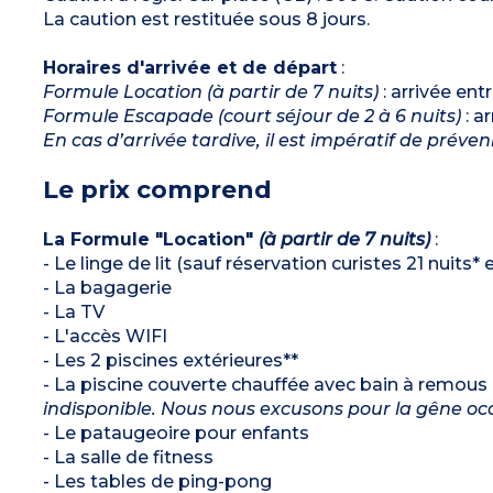
d’eau/WC ouverte
La caution est restituée sous 8 jours.
Horaires d'arrivée et de départ
:
Formule Location (à partir de 7 nuits)
: arrivée ent
Formule Escapade (court séjour de 2 à 6 nuits)
: a
En cas d’arrivée tardive, il est impératif de préven
Le prix comprend
La Formule "Location"
(à partir de 7 nuits)
:
- Le linge de lit (sauf réservation curistes 21 nuits
- La bagagerie
- La TV
- L'accès WIFI
- Les 2 piscines extérieures**
- La piscine couverte chauffée avec bain à remous 
indisponible. Nous nous excusons pour la gêne o
- Le pataugeoire pour enfants
- La salle de fitness
- Les tables de ping-pong