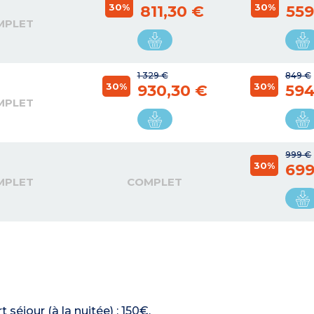
30%
30%
811,30 €
559
MPLET
1 329 €
849 €
30%
30%
930,30 €
594
MPLET
999 €
30%
699
MPLET
COMPLET
 séjour (à la nuitée) : 150€.