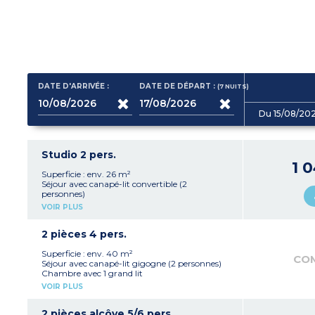
DATE D'ARRIVÉE :
DATE DE DÉPART :
(7
NUITS
)
Du 15/08/20
Studio 2 pers.
1 
Superficie : env. 26 m²
Séjour avec canapé-lit convertible (2
personnes)
Kitchenette équipée (réfrigérateur top, plaque
VOIR PLUS
vitrocéramique, micro-ondes, four)
Salle de bains avec baignoire, sèche-cheveux
Balcon avec mobilier
2 pièces 4 pers.
Climatisation
Superficie : env. 40 m²
CO
Séjour avec canapé-lit gigogne (2 personnes)
Chambre avec 1 grand lit
Kitchenette équipée (réfrigérateur top, plaque
VOIR PLUS
vitrocéramique, micro-ondes, four,
lave-vaisselle)
Salle de bains avec baignoire, sèche-cheveux
2 pièces alcôve 5/6 pers.