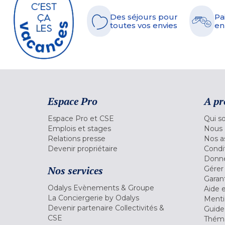
Des séjours pour
Pa
toutes vos envies
en
Espace Pro
A pr
Espace Pro et CSE
Qui s
Emplois et stages
Nous 
Relations presse
Nos a
Devenir propriétaire
Condi
Donné
Nos services
Gérer
Garant
Odalys Evènements & Groupe
Aide 
La Conciergerie by Odalys
Menti
Devenir partenaire Collectivités &
Guide
CSE
Théma