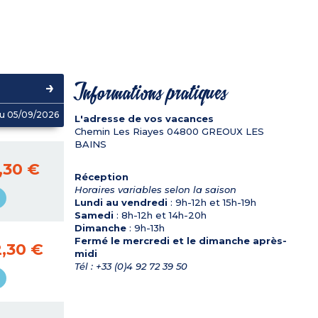
Informations pratiques
u 05/09/2026
L'adresse de vos vacances
Chemin Les Riayes
04800
GREOUX LES
BAINS
,30 €
Réception
Horaires variables selon la saison
Lundi au vendredi
: 9h-12h et 15h-19h
Samedi
: 8h-12h et 14h-20h
Dimanche
: 9h-13h
Fermé le mercredi et le dimanche après-
,30 €
midi
Tél : +33 (0)4 92 72 39 50