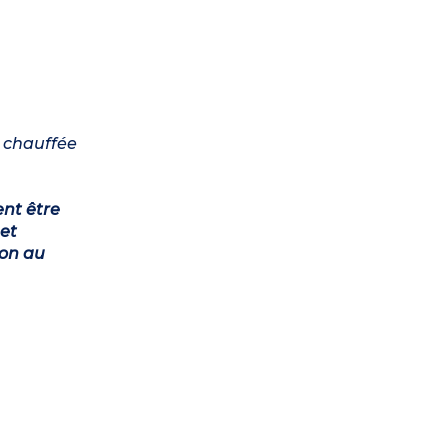
n chauffée
ent être
et
ion au