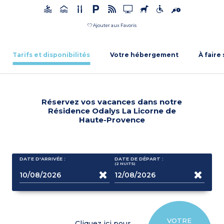
Ajouter aux Favoris
Tarifs et disponibilités
Votre hébergement
À faire
Réservez vos vacances dans notre
Résidence Odalys La Licorne de
Haute-Provence
DATE D'ARRIVÉE :
DATE DE DÉPART :
(2
NUITS
)
VOTRE
Cliquez ici pour