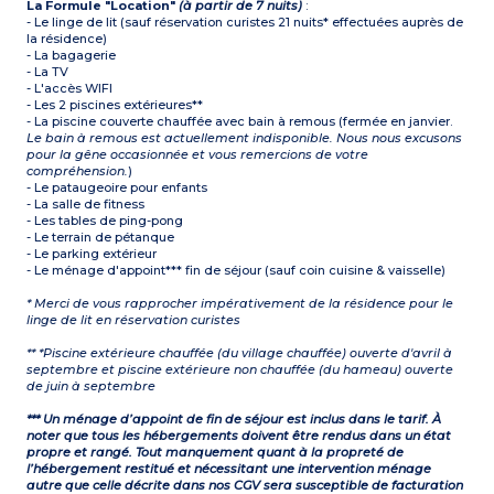
La Formule "Location"
(à partir de 7 nuits)
:
- Le linge de lit (sauf réservation curistes 21 nuits* effectuées auprès de
la résidence)
- La bagagerie
- La TV
- L'accès WIFI
- Les 2 piscines extérieures**
- La piscine couverte chauffée avec bain à remous (fermée en janvier.
Le bain à remous est actuellement indisponible. Nous nous excusons
pour la gêne occasionnée et vous remercions de votre
compréhension.
)
- Le pataugeoire pour enfants
- La salle de fitness
- Les tables de ping-pong
- Le terrain de pétanque
- Le parking extérieur
- Le ménage d'appoint*** fin de séjour (sauf coin cuisine & vaisselle)
* Merci de vous rapprocher impérativement de la résidence pour le
linge de lit en réservation curistes
** *Piscine extérieure chauffée (du village chauffée) ouverte d'avril à
septembre et piscine extérieure non chauffée (du hameau) ouverte
de juin à septembre
*** Un ménage d’appoint de fin de séjour est inclus dans le tarif. À
noter que tous les hébergements doivent être rendus dans un état
propre et rangé. Tout manquement quant à la propreté de
l’hébergement restitué et nécessitant une intervention ménage
autre que celle décrite dans nos CGV sera susceptible de facturation