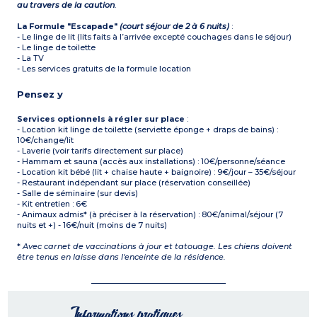
au travers de la caution
.
La Formule "Escapade"
(court séjour de 2 à 6 nuits)
:
- Le linge de lit (lits faits à l’arrivée excepté couchages dans le séjour)
- Le linge de toilette
- La TV
- Les services gratuits de la formule location
Pensez y
Services optionnels à régler sur place
:
- Location kit linge de toilette (serviette éponge + draps de bains) :
10€/change/lit
- Laverie (voir tarifs directement sur place)
- Hammam et sauna (accès aux installations) : 10€/personne/séance
- Location kit bébé (lit + chaise haute + baignoire) : 9€/jour – 35€/séjour
- Restaurant indépendant sur place (réservation conseillée)
- Salle de séminaire (sur devis)
- Kit entretien : 6€
- Animaux admis* (à préciser à la réservation) : 80€/animal/séjour (7
nuits et +) - 16€/nuit (moins de 7 nuits)
*
Avec carnet de vaccinations à jour et tatouage. Les chiens doivent
être tenus en laisse dans l'enceinte de la résidence.
Informations pratiques