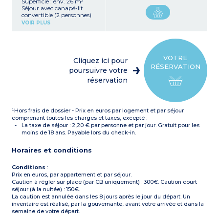
Superficie : env. 26 m²
Séjour avec canapé-lit
convertible (2 personnes)
Kitchenette équipée
VOIR PLUS
(réfrigérateur top, plaque
vitrocéramique, micro-
ondes, four)
Salle de bains avec
baignoire, sèche-cheveux
VOTRE
Cliquez ici pour
Balcon avec mobilier
RÉSERVATION
Climatisation
poursuivre votre
réservation
¹Hors frais de dossier - Prix en euros par logement et par séjour
comprenant toutes les charges et taxes, excepté :
La taxe de séjour : 2,20 € par personne et par jour. Gratuit pour les
moins de 18 ans. Payable lors du check-in.
Horaires et conditions
Conditions
:
Prix en euros, par appartement et par séjour.
Caution à régler sur place (par CB uniquement) : 300€. Caution court
séjour (à la nuitée) : 150€.
La caution est annulée dans les 8 jours après le jour du départ. Un
inventaire est réalisé, par la gouvernante, avant votre arrivée et dans la
semaine de votre départ.