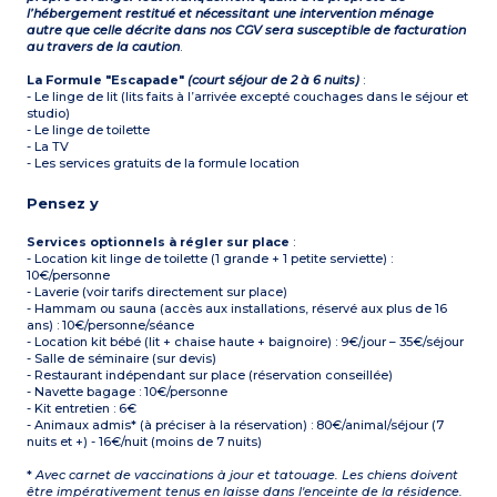
l’hébergement restitué et nécessitant une intervention ménage
autre que celle décrite dans nos CGV sera susceptible de facturation
au travers de la caution
.
La Formule "Escapade"
(court séjour de 2 à 6 nuits)
:
- Le linge de lit (lits faits à l’arrivée excepté couchages dans le séjour et
studio)
- Le linge de toilette
- La TV
- Les services gratuits de la formule location
Pensez y
Services optionnels à régler sur place
:
- Location kit linge de toilette (1 grande + 1 petite serviette) :
10€/personne
- Laverie (voir tarifs directement sur place)
- Hammam ou sauna (accès aux installations, réservé aux plus de 16
ans) : 10€/personne/séance
- Location kit bébé (lit + chaise haute + baignoire) : 9€/jour – 35€/séjour
- Salle de séminaire (sur devis)
- Restaurant indépendant sur place (réservation conseillée)
- Navette bagage : 10€/personne
- Kit entretien : 6€
- Animaux admis* (à préciser à la réservation) : 80€/animal/séjour (7
nuits et +) - 16€/nuit (moins de 7 nuits)
*
Avec carnet de vaccinations à jour et tatouage. Les chiens doivent
être impérativement tenus en laisse dans l'enceinte de la résidence.