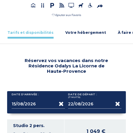
Ajouter aux Favoris
Tarifs et disponibilités
Votre hébergement
À faire
Réservez vos vacances dans notre
Résidence Odalys La Licorne de
Haute-Provence
DATE D'ARRIVÉE :
DATE DE DÉPART :
(7
NUITS
)
Studio 2 pers.
1 049 €