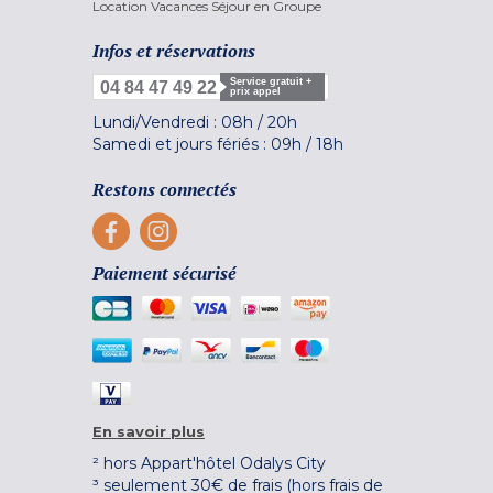
Location Vacances Séjour en Groupe
Infos et réservations
Service gratuit +
04 84 47 49 22
prix appel
Lundi/Vendredi :
08h
/
20h
Samedi et jours fériés :
09h
/
18h
Restons connectés
Paiement sécurisé
En savoir plus
² hors Appart'hôtel Odalys City
³ seulement 30€ de frais (hors frais de