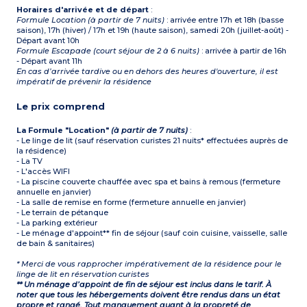
Horaires d'arrivée et de départ
:
Formule Location (à partir de 7 nuits)
: arrivée entre 17h et 18h (basse
saison), 17h (hiver) / 17h et 19h (haute saison), samedi 20h (juillet-août) -
Départ avant 10h
Formule Escapade (court séjour de 2 à 6 nuits)
: arrivée à partir de 16h
- Départ avant 11h
En cas d’arrivée tardive ou en dehors des heures d'ouverture, il est
impératif de prévenir la résidence
Le prix comprend
La Formule "Location"
(à partir de 7 nuits)
:
- Le linge de lit (sauf réservation curistes 21 nuits* effectuées auprès de
la résidence)
- La TV
- L'accès WIFI
- La piscine couverte chauffée avec spa et bains à remous (fermeture
annuelle en janvier)
- La salle de remise en forme (fermeture annuelle en janvier)
- Le terrain de pétanque
- La parking extérieur
- Le ménage d'appoint** fin de séjour (sauf coin cuisine, vaisselle, salle
de bain & sanitaires)
* Merci de vous rapprocher impérativement de la résidence pour le
linge de lit en réservation curistes
** Un ménage d’appoint de fin de séjour est inclus dans le tarif. À
noter que tous les hébergements doivent être rendus dans un état
propre et rangé. Tout manquement quant à la propreté de