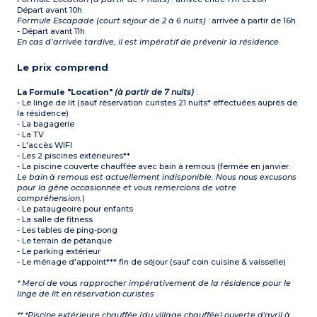
Départ avant 10h
Formule Escapade (court séjour de 2 à 6 nuits)
: arrivée à partir de 16h
- Départ avant 11h
En cas d’arrivée tardive, il est impératif de prévenir la résidence
Le prix comprend
La Formule "Location"
(à partir de 7 nuits)
:
- Le linge de lit (sauf réservation curistes 21 nuits* effectuées auprès de
la résidence)
- La bagagerie
- La TV
- L'accès WIFI
- Les 2 piscines extérieures**
- La piscine couverte chauffée avec bain à remous (fermée en janvier.
Le bain à remous est actuellement indisponible. Nous nous excusons
pour la gêne occasionnée et vous remercions de votre
compréhension.
)
- Le pataugeoire pour enfants
- La salle de fitness
- Les tables de ping-pong
- Le terrain de pétanque
- Le parking extérieur
- Le ménage d'appoint*** fin de séjour (sauf coin cuisine & vaisselle)
* Merci de vous rapprocher impérativement de la résidence pour le
linge de lit en réservation curistes
** *Piscine extérieure chauffée (du village chauffée) ouverte d'avril à