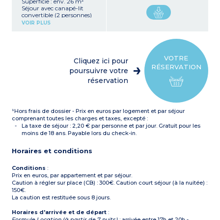
Superficie : env. 26 m²
Séjour avec canapé-lit
convertible (2 personnes)
Kitchenette équipée
VOIR PLUS
(réfrigérateur top, plaque
vitrocéramique, micro-
ondes, four)
Salle de bains avec
baignoire, sèche-cheveux
VOTRE
Cliquez ici pour
Balcon avec mobilier
RÉSERVATION
Climatisation
poursuivre votre
réservation
¹Hors frais de dossier - Prix en euros par logement et par séjour
comprenant toutes les charges et taxes, excepté :
La taxe de séjour : 2,20 € par personne et par jour. Gratuit pour les
moins de 18 ans. Payable lors du check-in.
Horaires et conditions
Conditions
:
Prix en euros, par appartement et par séjour.
Caution à régler sur place (CB) : 300€. Caution court séjour (à la nuitée) :
150€.
La caution est restituée sous 8 jours.
Horaires d'arrivée et de départ
:
Formule Location (à partir de 7 nuits)
: arrivée entre 17h et 20h -