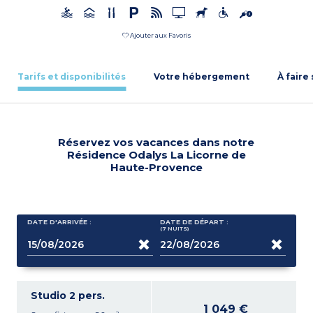
Ajouter aux Favoris
Tarifs et disponibilités
Votre hébergement
À faire
Réservez vos vacances dans notre
Résidence Odalys La Licorne de
Haute-Provence
DATE D'ARRIVÉE :
DATE DE DÉPART :
(7
NUITS
)
Studio 2 pers.
1 049 €