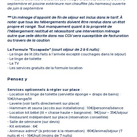
septembre et piscine extérieure non chauffée (du hameau) ouverte
de juin à septembre
*** Un ménage d’appoint de fin de séjour est inclus dans le tarif. À
noter que tous les hébergements doivent être rendus dans un état
propre et rangé. Tout manquement quant à la propreté de
l’hébergement restitué et nécessitant une intervention ménage
autre que celle décrite dans nos CGV sera susceptible de facturation
au travers de la caution
.
La Formule "Escapade"
(court séjour de 2 à 6 nuits)
:
- Le linge de lit (lits faits à l’arrivée excepté couchages dans le séjour)
- Le linge de toilette
- La TV
- Les services gratuits de la formule location
Pensez y
Services optionnels à régler sur place
:
- Location kit linge de toilette (serviette éponge + draps de bains) :
10€/change/lit
- Laverie (voir tarifs directement sur place)
- Hammam et sauna (accès aux installations) : 10€/personne/séance
- Location kit bébé (lit + chaise haute + baignoire) : 9€/jour – 35€/séjour
- Restaurant indépendant sur place (réservation conseillée)
- Salle de séminaire (sur devis)
- Kit entretien : 6€
- Animaux admis* (à préciser à la réservation) : 80€/animal/séjour (7
nuits et +) - 16€/nuit (moins de 7 nuits)