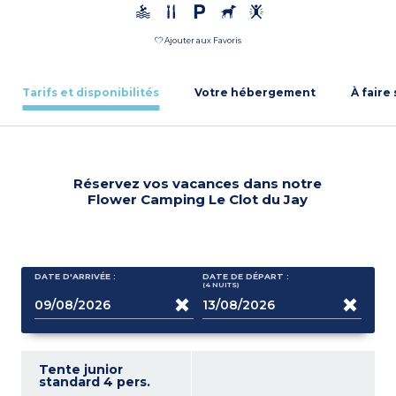
Ajouter aux Favoris
Tarifs et disponibilités
Votre hébergement
À faire
Réservez vos vacances dans notre
Flower Camping Le Clot du Jay
DATE D'ARRIVÉE :
DATE DE DÉPART :
(4
NUITS
)
Tente junior
standard 4 pers.