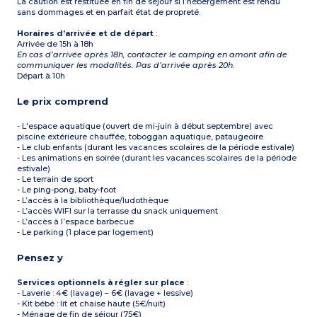
La caution est restituée en fin de séjour si l’hébergement est rendu
sans dommages et en parfait état de propreté.
Horaires d’arrivée et de départ
:
Arrivée de 15h à 18h
En cas d’arrivée après 18h, contacter le camping en amont afin de
communiquer les modalités. Pas d’arrivée après 20h.
Départ à 10h
Le prix comprend
- L'espace aquatique (ouvert de mi-juin à début septembre) avec
piscine extérieure chauffée, toboggan aquatique, pataugeoire
- Le club enfants (durant les vacances scolaires de la période estivale)
- Les animations en soirée (durant les vacances scolaires de la période
estivale)
- Le terrain de sport
- Le ping-pong, baby-foot
- L’accès à la bibliothèque/ludothèque
- L’accès WIFI sur la terrasse du snack uniquement
- L’accès à l’espace barbecue
- Le parking (1 place par logement)
Pensez y
Services optionnels à régler sur place
:
- Laverie : 4€ (lavage) – 6€ (lavage + lessive)
- Kit bébé : lit et chaise haute (5€/nuit)
- Ménage de fin de séjour (75€)