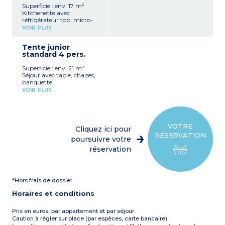
Superficie : env. 17 m²
Kitchenette avec
réfrigérateur top, micro-
ondes, plaque de cuisson
VOIR PLUS
gaz, cafetière électrique
1 chambre avec 1 lit double
Tente junior
(140 cm)
standard 4 pers.
1 chambre avec 2 lits
simples (90 cm)
Superficie : env. 21 m²
Terrasse semi-couverte
Séjour avec table, chaises,
avec salon de jardin
banquette
Capacité max. 4
Kitchenette avec
personnes
VOIR PLUS
réfrigérateur top, micro-
ondes, plaque de cuisson
A noter :
gaz, cafetière électrique
Pas de sanitaires (ni WC, ni
1 chambre avec 1 lit double
salle de bain)
(140 cm)
VOTRE
Cliquez ici pour
1 chambre avec 2 lits
RÉSERVATION
simples (80 cm)
poursuivre votre
Terrasse (12 m²) avec salon
réservation
de jardin, 1 transat
Capacité max. 4
personnes
*Hors frais de dossier
A noter :
Pas de sanitaires (ni WC, ni
Horaires et conditions
salle de bain)
Prix en euros, par appartement et par séjour.
Caution à régler sur place (par espèces, carte bancaire)