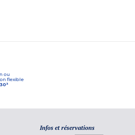
n ou
on flexible
-30³
Infos et réservations