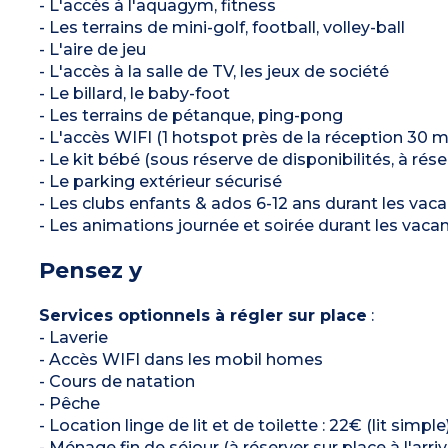
- L'accès à l'aquagym, fitness
- Les terrains de mini-golf, football, volley-ball
- L'aire de jeu
- L'accès à la salle de TV, les jeux de société
- Le billard, le baby-foot
- Les terrains de pétanque, ping-pong
- L'accès WIFI (1 hotspot près de la réception 30 m
- Le kit bébé (sous réserve de disponibilités, à rése
- Le parking extérieur sécurisé
- Les clubs enfants & ados 6-12 ans durant les vaca
- Les animations journée et soirée durant les vacan
Pensez y
Services optionnels à régler sur place
:
- Laverie
- Accès WIFI dans les mobil homes
- Cours de natation
- Pêche
- Location linge de lit et de toilette : 22€ (lit simple
- Ménage fin de séjour (à réserver sur place à l'arriv