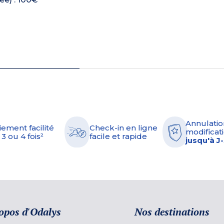
Annulatio
iement facilité
Check-in en ligne
modificati
 3 ou 4 fois²
facile et rapide
jusqu'à J
opos d'Odalys
Nos destinations