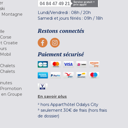
er
Service gratuit +
04 84 47 49 21
prix appel
ski
Lundi/Vendredi :
08h
/
20h
la Montagne
Samedi et jours fériés :
09h
/
18h
a
Restons connectés
lle
 Corse
et Croatie
ours
Paiement sécurisé
 Mobil
Chalets
Chalets
inutes
 Promotion
r en Groupe
En savoir plus
² hors Appart'hôtel Odalys City
³ seulement 30€ de frais (hors frais
de dossier)