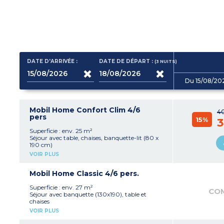
DATE D'ARRIVÉE :
DATE DE DÉPART :
(3
NUITS
)
Du 15/08/20
Mobil Home Confort Clim 4/6
4
pers
15%
3
Superficie : env. 25 m²
Séjour avec table, chaises, banquette-lit (80 x
190 cm)
Coin cuisine (réfrigérateur avec freezer, plaque
VOIR PLUS
cuisson 4 feux électriques, micro-ondes,
cafetière électrique (filtre), bouilloire)
1 chambre avec 1 lit double (140 x 190 cm)
Mobil Home Classic 4/6 pers.
1 chambre avec lits simples (80 x 190 cm) et lits
superposés
Superficie : env. 27 m²
CO
Salle d'eau avec douche, lavabo
Séjour avec banquette (130x190), table et
WC séparé
chaises
Terrasse avec salon de jardin (table, chaises),
Coin cuisine équipée avec plaque de cuisson 4
VOIR PLUS
parasol ou tonnelle
feux gaz, réfrigérateur avec freezer, micro-
Capacité max. : 4 adultes, 2 enfants
ondes, cafetière électrique (filtre), bouilloire