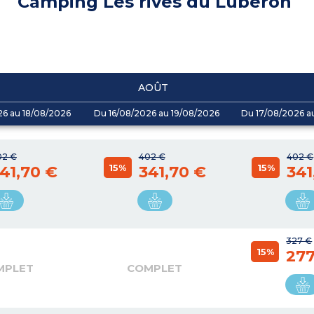
Camping Les rives du Luberon
AOÛT
26 au 18/08/2026
Du 16/08/2026 au 19/08/2026
Du 17/08/2026 a
02 €
402 €
402 €
15%
15%
41,70 €
341,70 €
341
327 €
15%
277
MPLET
COMPLET