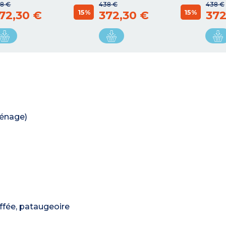
8 €
438 €
438 €
15%
15%
72,30 €
372,30 €
372
ménage)
uffée, pataugeoire