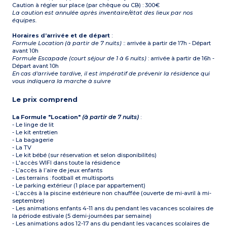
Caution à régler sur place (par chèque ou CB) : 300€
La caution est annulée après inventaire/état des lieux par nos
équipes.
Horaires d’arrivée et de départ
:
Formule Location (à partir de 7 nuits)
:: arrivée à partir de 17h - Départ
avant 10h
Formule Escapade (court séjour de 1 à 6 nuits)
: arrivée à partir de 16h -
Départ avant 10h
En cas d'arrivée tardive, il est impératif de prévenir la résidence qui
vous indiquera la marche à suivre
Le prix comprend
La Formule "Location"
(à partir de 7 nuits)
:
- Le linge de lit
- Le kit entretien
- La bagagerie
- La TV
- Le kit bébé (sur réservation et selon disponibilités)
- L'accès WIFI dans toute la résidence
- L’accès à l’aire de jeux enfants
- Les terrains : football et multisports
- Le parking extérieur (1 place par appartement)
- L’accès à la piscine extérieure non chauffée (ouverte de mi-avril à mi-
septembre)
- Les animations enfants 4-11 ans du pendant les vacances scolaires de
la période estivale (5 demi-journées par semaine)
- Les animations ados 12-17 ans du pendant les vacances scolaires de