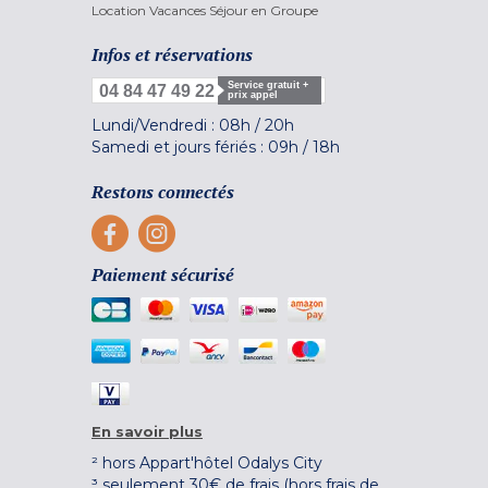
Location Vacances Séjour en Groupe
Infos et réservations
Service gratuit +
04 84 47 49 22
prix appel
Lundi/Vendredi :
08h
/
20h
Samedi et jours fériés :
09h
/
18h
Restons connectés
Paiement sécurisé
En savoir plus
² hors Appart'hôtel Odalys City
³ seulement 30€ de frais (hors frais de