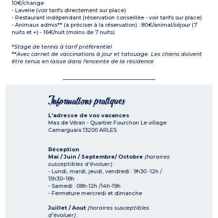
10€/change
- Laverie (voir tarifs directement sur place)
- Restaurant indépendant (réservation conseillée - voir tarifs sur place)
- Animaux admis** (à préciser à la réservation) : 80€/animal/séjour (7
nuits et +) - 16€/nuit (moins de 7 nuits)
*
Stage de tennis à tarif préférentiel
**
Avec carnet de vaccinations à jour et tatouage. Les chiens doivent
être tenus en laisse dans l'enceinte de la résidence
Informations pratiques
L'adresse de vos vacances
Mas de Véran - Quartier Fourchon Le village
Camarguais
13200
ARLES
Réception
Mai / Juin / Septembre/ Octobre
(horaires
susceptibles d’évoluer)
:
- Lundi, mardi, jeudi, vendredi : 9h30 -12h /
15h30–18h
- Samedi : 08h-12h /14h-19h
- Fermeture mercredi et dimanche
Juillet / Aout
(horaires susceptibles
d’évoluer)
: