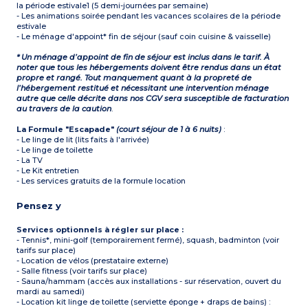
la période estivale1 (5 demi-journées par semaine)
- Les animations soirée pendant les vacances scolaires de la période
estivale
- Le ménage d'appoint* fin de séjour (sauf coin cuisine & vaisselle)
* Un ménage d’appoint de fin de séjour est inclus dans le tarif. À
noter que tous les hébergements doivent être rendus dans un état
propre et rangé. Tout manquement quant à la propreté de
l’hébergement restitué et nécessitant une intervention ménage
autre que celle décrite dans nos CGV sera susceptible de facturation
au travers de la caution
.
La Formule "Escapade"
(court séjour de 1 à 6 nuits)
:
- Le linge de lit (lits faits à l'arrivée)
- Le linge de toilette
- La TV
- Le Kit entretien
- Les services gratuits de la formule location
Pensez y
Services optionnels à régler sur place :
- Tennis*, mini-golf (temporairement fermé), squash, badminton (voir
tarifs sur place)
- Location de vélos (prestataire externe)
- Salle fitness (voir tarifs sur place)
- Sauna/hammam (accès aux installations - sur réservation, ouvert du
mardi au samedi)
- Location kit linge de toilette (serviette éponge + draps de bains) :