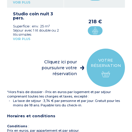
Kitchenette équipée
VOIR PLUS
(plaque vitrocéramique,
hotte, micro-ondes/gril,
Studio coin nuit 3
réfrigérateur, lave-vaisselle)
pers.
Salle d'eau avec WC
218 €
Accessible aux personnes
Superficie : env. 25 m²
à mobilité réduite sur
Séjour avec 1 lit double ou 2
demande et validation
lits simples
Capacité d'accueil max :
Coin nuit avec 1 lit simple
2 personnes (enfants et
VOIR PLUS
Kitchenette équipée
bébés inclus)
(plaque vitrocéramique,
hotte, micro-ondes/gril,
réfrigérateur, lave-vaisselle)
Salle d'eau avec WC
VOTRE
Cliquez ici pour
Capacité d'accueil max :
RÉSERVATION
3 personnes (enfants et
poursuivre votre
bébés inclus)
réservation
¹Hors frais de dossier - Prix en euros par logement et par séjour
comprenant toutes les charges et taxes, excepté :
La taxe de séjour : 3,74 € par personne et par jour. Gratuit pour les
moins de 18 ans. Payable lors du check-in.
Horaires et conditions
Conditions
:
Prix en euros, par appartement et par séjour.