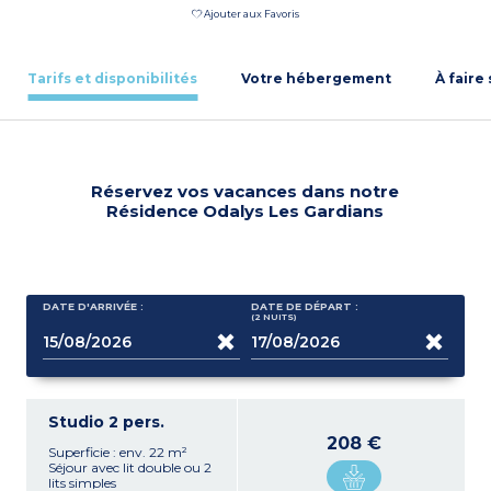
Ajouter aux Favoris
Tarifs et disponibilités
Votre hébergement
À faire
Réservez vos vacances dans notre
Résidence Odalys Les Gardians
DATE D'ARRIVÉE :
DATE DE DÉPART :
(2
NUITS
)
Studio 2 pers.
208 €
Superficie : env. 22 m²
Séjour avec lit double ou 2
lits simples