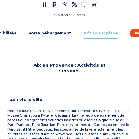
Ajouter aux Favoris
nibilités
Votre hébergement
À faire sur place
N
Aix en Provence : Activités et
services
Les + de la Ville
Petite pause culture en vous promenant à travers les ruelles aixoises au
Musée Granet ou à l’Atelier Cézanne. La ville regorge également de
parcs fleuris agréables pour des balades ou escales pique nique au
Parc Rambot, Parc Jourdan, Parc des collines de Cuques ou encore le
Parc Saint Mitre. Dégustez les spécialités de la ville notamment les
célèbres calissons d’Aix-en-Provence « les Calissons d’Aix » que vous
retrouverez dans plusieurs petites boutiques ou ateliers de la cité.