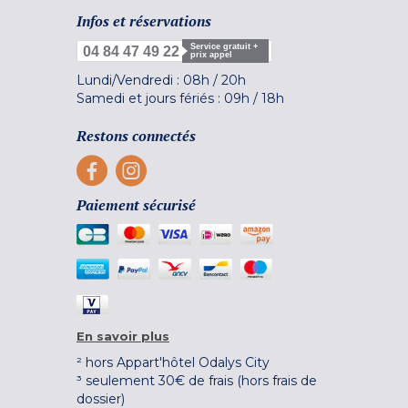
Infos et réservations
Service gratuit +
04 84 47 49 22
prix appel
Lundi/Vendredi :
08h
/
20h
Samedi et jours fériés :
09h
/
18h
Restons connectés
Paiement sécurisé
En savoir plus
² hors Appart'hôtel Odalys City
³ seulement 30€ de frais (hors frais de
dossier)