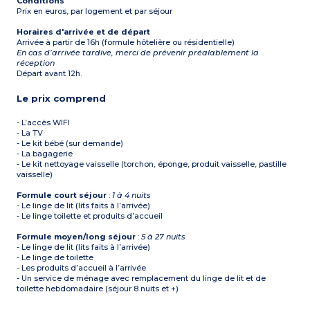
Conditions
Prix en euros, par logement et par séjour
Horaires d'arrivée et de départ
Arrivée à partir de 16h (formule hôtelière ou résidentielle)
En cas d’arrivée tardive, merci de prévenir préalablement la
réception
Départ avant 12h.
Le prix comprend
- L’accès WIFI
- La TV
- Le kit bébé (sur demande)
- La bagagerie
- Le kit nettoyage vaisselle (torchon, éponge, produit vaisselle, pastille
vaisselle)
Formule court séjour
:
1 à 4 nuits
- Le linge de lit (lits faits à l’arrivée)
- Le linge toilette et produits d’accueil
Formule moyen/long séjour
:
5 à 27 nuits
- Le linge de lit (lits faits à l’arrivée)
- Le linge de toilette
- Les produits d’accueil à l’arrivée
- Un service de ménage avec remplacement du linge de lit et de
toilette hebdomadaire (séjour 8 nuits et +)