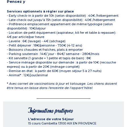
Pensez y
Services optionnels à régler sur place
- Early check-in à partir de 10h (selon disponibilité) : 40€ /hébergement
- Late check-out jusqu'à 15h (selon disponibilité) : 40€ /hébergement
- Préférence emplacement appartement de même typologie (selon
disponibilité) : 10€/séjour
- Location de petit équipement (aspirateur, kit fer et table à repasser):
4€ par article/par heure
- Laverie : 6€ (lavage) - 4€ (séchage)
- Petit déjeuner : 18€/personne - 7.50€ (4-12 ans)
- Boissons chaudes et fraîches, plats à emporter
- Parking souterrain : 14€/ jour - 84€/ semaine - 280€/mois
- Kit serviette (1 grande + 1 petite et tapis de bain) : 8€
- Service ménage disponible sur demande : à partir de 10€ (recouche
express) ou à partir de 20€ (ménage complet)
- Remise en état : à partir de 60€ (moyen séjour 5 à 27 nuits)
- Animal* : 12€/jour/animal
*
Avec carnet de vaccinations à jour et tatouage. Les chiens doivent
être tenus en laisse dans l'enceinte de l’appart’hôtel
Informations pratiques
L'adresse de votre Séjour
15 cours Gambetta
13100
AIX EN PROVENCE