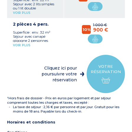
Séjour avec 2 lits simples
ou 1 lit double
Coin cuisine séparé avec
VOIR PLUS
plaque vitrocéramique,
réfrigérateur, micro-ondes,
2 pièces 4 pers.
hotte aspirante
1 000 €
Salle de bain avec
10%
900 €
Superficie : env. 32 m²
baignoire (sèche-serviettes)
Séjour avec canapé
avec WC
gigogne 2 personnes
Coin cuisine avec plaque
VOIR PLUS
vitrocéramique,
réfrigérateur, micro-ondes,
lave-vaisselle, hotte
aspirante
Chambre avec 1 lit double
VOTRE
Cliquez ici pour
ou 2 lits simples
RÉSERVATION
Salle de bain avec
poursuivre votre
baignoire (sèche-serviettes)
réservation
avec WC séparés
¹Hors frais de dossier - Prix en euros par logement et par séjour
comprenant toutes les charges et taxes, excepté :
La taxe de séjour : 2,16 € par personne et par jour. Gratuit pour les
moins de 18 ans. Payable lors du check-in.
Horaires et conditions