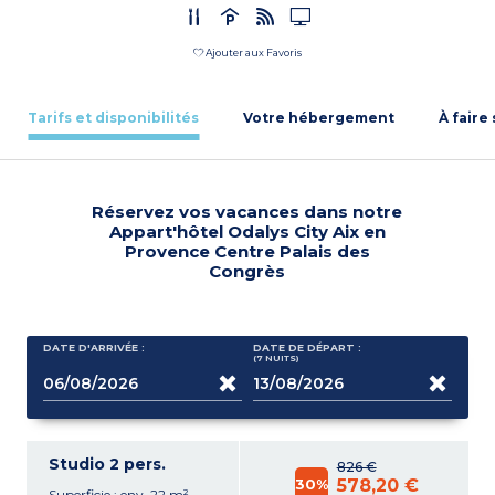
Ajouter aux Favoris
Tarifs et disponibilités
Votre hébergement
À faire
Réservez vos vacances dans notre
Appart'hôtel Odalys City Aix en
Provence Centre Palais des
Congrès
DATE D'ARRIVÉE :
DATE DE DÉPART :
(7
NUITS
)
Studio 2 pers.
826 €
30%
578,20 €
Superficie : env. 22 m²