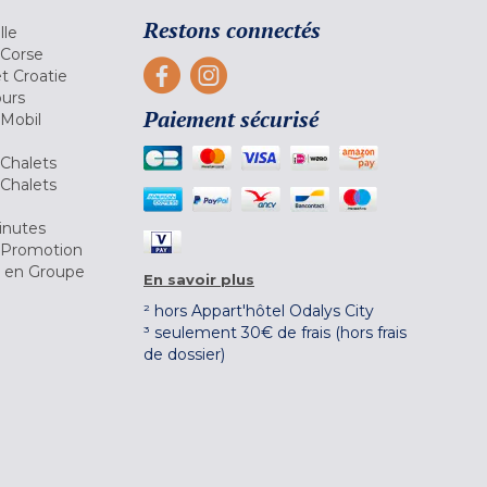
Restons connectés
lle
 Corse
et Croatie
ours
Paiement sécurisé
 Mobil
Chalets
Chalets
inutes
 Promotion
r en Groupe
En savoir plus
² hors Appart'hôtel Odalys City
³ seulement 30€ de frais (hors frais
de dossier)