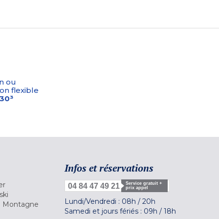
n ou
on flexible
-30³
Infos et réservations
er
Service gratuit +
04 84 47 49 21
prix appel
ski
Lundi/Vendredi :
08h
/
20h
la Montagne
Samedi et jours fériés :
09h
/
18h
a