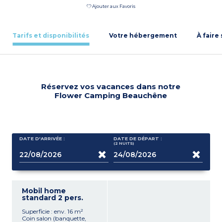
Ajouter aux Favoris
Tarifs et disponibilités
Votre hébergement
À faire
Réservez vos vacances dans notre
Flower Camping Beauchêne
DATE D'ARRIVÉE :
DATE DE DÉPART :
(2
NUITS
)
Mobil home
standard 2 pers.
Superficie : env. 16 m²
Coin salon (banquette,