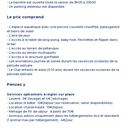
- La barrière est ouverte toute la saison de 8h00 à 23h00.
- Un parking extérieur est disponible.
Le prix comprend
- L'espace aquatique avec une piscine couverte chauffée, pataugeoire
et bains de soleil
- L'aire de jeux
- L'accès à la table de ping-pong, baby-foot, fléchettes et flipper dans
le bar
- L'accès au terrain de pétanque
- L'accès au terrain multisports
- L'accès à la structure gonflable
- Les animations journée et soirée durant les vacances scolaires de la
période estivale
- Le Club enfants et ados (5-10 ans) durant les vacances scolaires de la
période estivale
Pensez y
Services optionnels à régler sur place
:
- Laverie : 5€ (lavage) et 4€ (séchage)
- Location lit bébé : 10€/séjour (sur réservation, selon disponibilités)
- Location chaise-haute : 10€/séjour
- Ménage de fin de séjour : à partir de 70€
- Animaux admis uniquement dans les hébergements éco et standard
(1 animal max par hébergement) : 4€/jour