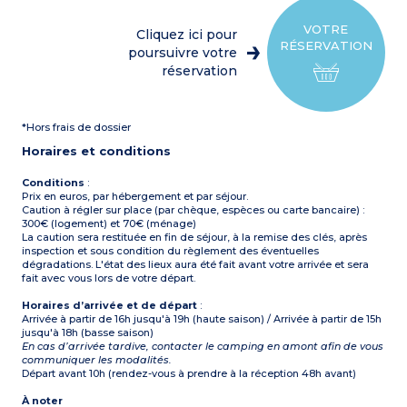
réfrigérateur/congélateur,
Capacité max. 8
micro-ondes, cafetière
personnes
électrique et à capsule,
VOTRE
Cliquez ici pour
bouilloire, grille pain et
RÉSERVATION
lave-vaiselle)
poursuivre votre
1 chambre avec un lit
réservation
double (160x200)
1 chambre avec 2 lits
simples (80x190)
Salle d'eau avec douche,
*Hors frais de dossier
lavabo et WC séparé
Terrasse couverte avec
Horaires et conditions
salon de jardin et transats
Capacité max. 6
personnes
Conditions
:
Prix en euros, par hébergement et par séjour.
À noter
Caution à régler sur place (par chèque, espèces ou carte bancaire) :
Logement adapté pour les
300€ (logement) et 70€ (ménage)
enfants de + 5 ans
La caution sera restituée en fin de séjour, à la remise des clés, après
inspection et sous condition du règlement des éventuelles
dégradations. L'état des lieux aura été fait avant votre arrivée et sera
fait avec vous lors de votre départ.
Horaires d’arrivée et de départ
:
Arrivée à partir de 16h jusqu'à 19h (haute saison) / Arrivée à partir de 15h
jusqu'à 18h (basse saison)
En cas d’arrivée tardive, contacter le camping en amont afin de vous
communiquer les modalités.
Départ avant 10h (rendez-vous à prendre à la réception 48h avant)
À noter