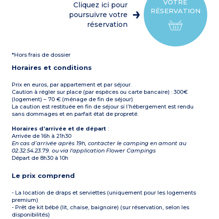
2 chambres avec un lit
parasol et barbecue
VOTRE
Cliquez ici pour
double
Capacité max. 4
RÉSERVATION
2 chambres avec deux lits
poursuivre votre
personnes
simples jumeaux
réservation
1 salle d’eau avec douche et
lavabo
1 WC séparé
Terrasse semi-couverte
*Hors frais de dossier
avec table, chaises,
transats, parasol et
Horaires et conditions
barbecue
Capacité max. 8
personnes
Prix en euros, par appartement et par séjour.
Caution à régler sur place (par espèces ou carte bancaire) : 300€
(logement) – 70 € (ménage de fin de séjour)
La caution est restituée en fin de séjour si l’hébergement est rendu
sans dommages et en parfait état de propreté.
Horaires d’arrivée et de départ
:
Arrivée de 16h à 21h30
En cas d’arrivée après 19h, contacter le camping en amont au
02.32.54.23.79. ou via l'application Flower Campings
Départ de 8h30 à 10h
Le prix comprend
- La location de draps et serviettes (uniquement pour les logements
premium)
- Prêt de kit bébé (lit, chaise, baignoire) (sur réservation, selon les
disponibilités)