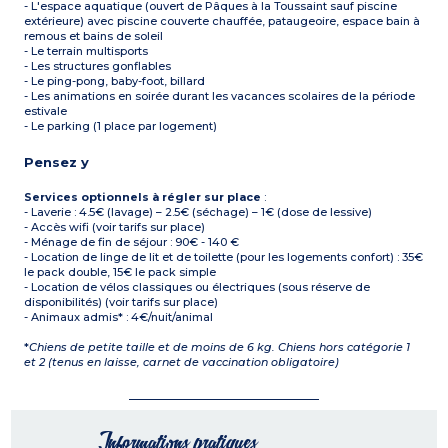
- L'espace aquatique (ouvert de Pâques à la Toussaint sauf piscine
extérieure) avec piscine couverte chauffée, pataugeoire, espace bain à
remous et bains de soleil
- Le terrain multisports
- Les structures gonflables
- Le ping-pong, baby-foot, billard
- Les animations en soirée durant les vacances scolaires de la période
estivale
- Le parking (1 place par logement)
Pensez y
Services optionnels à régler sur place
:
- Laverie : 4.5€ (lavage) – 2.5€ (séchage) – 1€ (dose de lessive)
- Accès wifi (voir tarifs sur place)
- Ménage de fin de séjour : 90€ - 140 €
- Location de linge de lit et de toilette (pour les logements confort) : 35€
le pack double, 15€ le pack simple
- Location de vélos classiques ou électriques (sous réserve de
disponibilités) (voir tarifs sur place)
- Animaux admis* : 4€/nuit/animal
*
Chiens de petite taille et de moins de 6 kg. Chiens hors catégorie 1
et 2 (tenus en laisse, carnet de vaccination obligatoire)
Informations pratiques