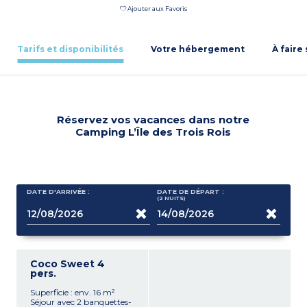
Ajouter aux Favoris
Tarifs et disponibilités
Votre hébergement
À faire
Réservez vos vacances dans notre
Camping L’Île des Trois Rois
DATE D'ARRIVÉE :
DATE DE DÉPART :
(2
NUITS
)
Coco Sweet 4
pers.
Superficie : env. 16 m²
Séjour avec 2 banquettes-