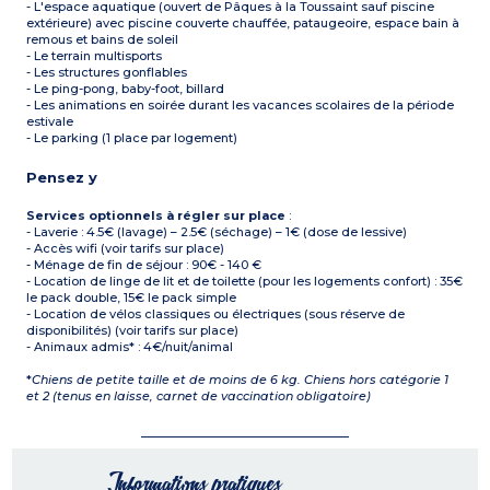
- L'espace aquatique (ouvert de Pâques à la Toussaint sauf piscine
extérieure) avec piscine couverte chauffée, pataugeoire, espace bain à
remous et bains de soleil
- Le terrain multisports
- Les structures gonflables
- Le ping-pong, baby-foot, billard
- Les animations en soirée durant les vacances scolaires de la période
estivale
- Le parking (1 place par logement)
Pensez y
Services optionnels à régler sur place
:
- Laverie : 4.5€ (lavage) – 2.5€ (séchage) – 1€ (dose de lessive)
- Accès wifi (voir tarifs sur place)
- Ménage de fin de séjour : 90€ - 140 €
- Location de linge de lit et de toilette (pour les logements confort) : 35€
le pack double, 15€ le pack simple
- Location de vélos classiques ou électriques (sous réserve de
disponibilités) (voir tarifs sur place)
- Animaux admis* : 4€/nuit/animal
*
Chiens de petite taille et de moins de 6 kg. Chiens hors catégorie 1
et 2 (tenus en laisse, carnet de vaccination obligatoire)
Informations pratiques