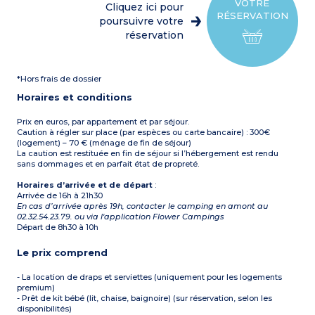
2 chambres avec un lit
parasol et barbecue
VOTRE
Cliquez ici pour
double
Capacité max. 4
RÉSERVATION
2 chambres avec deux lits
poursuivre votre
personnes
simples jumeaux
réservation
1 salle d’eau avec douche et
lavabo
1 WC séparé
Terrasse semi-couverte
*Hors frais de dossier
avec table, chaises,
transats, parasol et
Horaires et conditions
barbecue
Capacité max. 8
personnes
Prix en euros, par appartement et par séjour.
Caution à régler sur place (par espèces ou carte bancaire) : 300€
(logement) – 70 € (ménage de fin de séjour)
La caution est restituée en fin de séjour si l’hébergement est rendu
sans dommages et en parfait état de propreté.
Horaires d’arrivée et de départ
:
Arrivée de 16h à 21h30
En cas d’arrivée après 19h, contacter le camping en amont au
02.32.54.23.79. ou via l'application Flower Campings
Départ de 8h30 à 10h
Le prix comprend
- La location de draps et serviettes (uniquement pour les logements
premium)
- Prêt de kit bébé (lit, chaise, baignoire) (sur réservation, selon les
disponibilités)