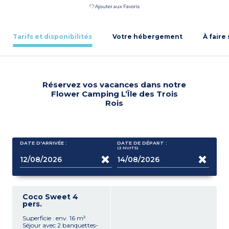
Ajouter aux Favoris
Tarifs et disponibilités
Votre hébergement
À faire
Réservez vos vacances dans notre
Flower Camping L’Île des Trois
Rois
DATE D'ARRIVÉE :
DATE DE DÉPART :
(2
NUITS
)
Coco Sweet 4
pers.
Superficie : env. 16 m²
Séjour avec 2 banquettes-