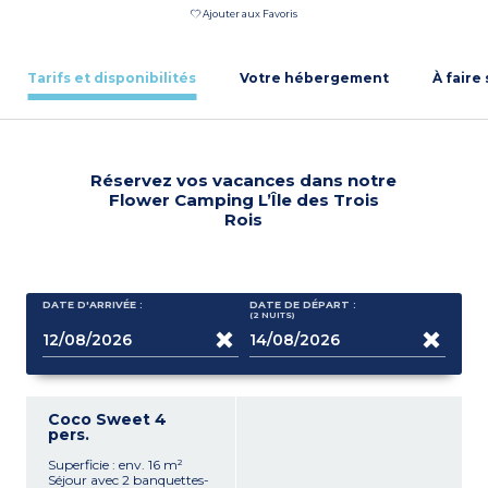
Ajouter aux Favoris
Tarifs et disponibilités
Votre hébergement
À faire
Réservez vos vacances dans notre
Flower Camping L’Île des Trois
Rois
DATE D'ARRIVÉE :
DATE DE DÉPART :
(2
NUITS
)
Coco Sweet 4
pers.
Superficie : env. 16 m²
Séjour avec 2 banquettes-