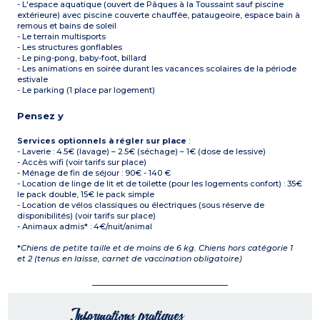
- L'espace aquatique (ouvert de Pâques à la Toussaint sauf piscine
extérieure) avec piscine couverte chauffée, pataugeoire, espace bain à
remous et bains de soleil
- Le terrain multisports
- Les structures gonflables
- Le ping-pong, baby-foot, billard
- Les animations en soirée durant les vacances scolaires de la période
estivale
- Le parking (1 place par logement)
Pensez y
Services optionnels à régler sur place
:
- Laverie : 4.5€ (lavage) – 2.5€ (séchage) – 1€ (dose de lessive)
- Accès wifi (voir tarifs sur place)
- Ménage de fin de séjour : 90€ - 140 €
- Location de linge de lit et de toilette (pour les logements confort) : 35€
le pack double, 15€ le pack simple
- Location de vélos classiques ou électriques (sous réserve de
disponibilités) (voir tarifs sur place)
- Animaux admis* : 4€/nuit/animal
*
Chiens de petite taille et de moins de 6 kg. Chiens hors catégorie 1
et 2 (tenus en laisse, carnet de vaccination obligatoire)
Informations pratiques