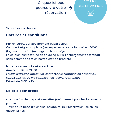
2 chambres avec un lit
parasol et barbecue
VOTRE
Cliquez ici pour
double
Capacité max. 4
RÉSERVATION
2 chambres avec deux lits
poursuivre votre
personnes
simples jumeaux
réservation
1 salle d’eau avec douche et
lavabo
1 WC séparé
Terrasse semi-couverte
*Hors frais de dossier
avec table, chaises,
transats, parasol et
Horaires et conditions
barbecue
Capacité max. 8
personnes
Prix en euros, par appartement et par séjour.
Caution à régler sur place (par espèces ou carte bancaire) : 300€
(logement) – 70 € (ménage de fin de séjour)
La caution est restituée en fin de séjour si l’hébergement est rendu
sans dommages et en parfait état de propreté.
Horaires d’arrivée et de départ
:
Arrivée de 16h à 21h30
En cas d’arrivée après 19h, contacter le camping en amont au
02.32.54.23.79. ou via l'application Flower Campings
Départ de 8h30 à 10h
Le prix comprend
- La location de draps et serviettes (uniquement pour les logements
premium)
- Prêt de kit bébé (lit, chaise, baignoire) (sur réservation, selon les
disponibilités)