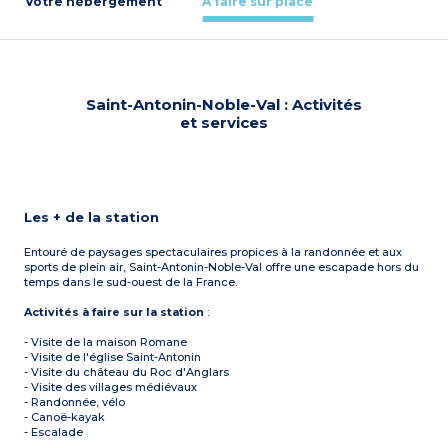
Votre hébergement
À faire sur place
Saint-Antonin-Noble-Val : Activités
et services
Les + de la station
Entouré de paysages spectaculaires propices à la randonnée et aux
sports de plein air, Saint-Antonin-Noble-Val offre une escapade hors du
temps dans le sud-ouest de la France.
Activités à faire sur la station
:
- Visite de la maison Romane
- Visite de l'église Saint-Antonin
- Visite du château du Roc d'Anglars
- Visite des villages médiévaux
- Randonnée, vélo
- Canoë-kayak
- Escalade