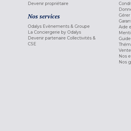
Devenir propriétaire
Condi
Donné
Nos services
Gérer
Garant
Odalys Evènements & Groupe
Aide 
La Conciergerie by Odalys
Menti
Devenir partenaire Collectivités &
Guide
CSE
Théma
Vente
Nos 
Nos g