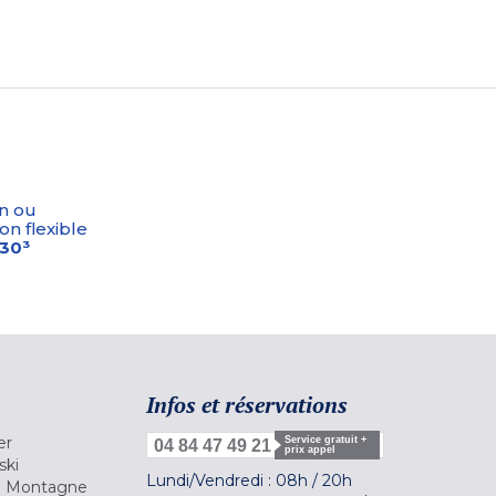
n ou
on flexible
-30³
Infos et réservations
er
Service gratuit +
04 84 47 49 21
prix appel
ski
Lundi/Vendredi :
08h
/
20h
la Montagne