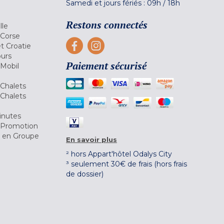
Samedi et jours fériés :
09h
/
18h
a
Restons connectés
lle
 Corse
et Croatie
ours
Paiement sécurisé
 Mobil
Chalets
Chalets
inutes
 Promotion
r en Groupe
En savoir plus
² hors Appart'hôtel Odalys City
³ seulement 30€ de frais (hors frais
de dossier)