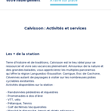
Votre hébergement
À faire sur place
Calvisson : Activités et services
Les + de la station
Terre d’histoire et de traditions, Calvisson est le lieu idéal pour se
ressourcer et vivre ses vacances pleinement. Amoureux de la nature et
des grandes balades, vous apprécierez les multiples panoramas
qu’offre la région Languedoc-Roussillon. Garrigue, Roc de Gachone,
Cévennes autant de paysages à visiter sur les nombreuses pistes
cyclables existantes.
Activités disponibles sur la station :
- Randonnées pédestres et équestres
- Promenades à dos d’âne
- VTT, vélo
- Pétanque, Tennis
- Golf de Nîmes Vacquerolles
- Marché le dimanche : terroir et objets artisanaux