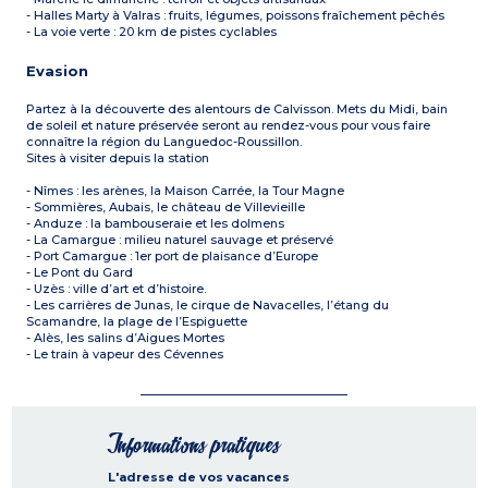
- Halles Marty à Valras : fruits, légumes, poissons fraîchement pêchés
- La voie verte : 20 km de pistes cyclables
Evasion
Partez à la découverte des alentours de Calvisson. Mets du Midi, bain
de soleil et nature préservée seront au rendez-vous pour vous faire
connaître la région du Languedoc-Roussillon.
Sites à visiter depuis la station
- Nîmes : les arènes, la Maison Carrée, la Tour Magne
- Sommières, Aubais, le château de Villevieille
- Anduze : la bambouseraie et les dolmens
- La Camargue : milieu naturel sauvage et préservé
- Port Camargue : 1er port de plaisance d’Europe
- Le Pont du Gard
- Uzès : ville d’art et d’histoire.
- Les carrières de Junas, le cirque de Navacelles, l’étang du
Scamandre, la plage de l’Espiguette
- Alès, les salins d’Aigues Mortes
- Le train à vapeur des Cévennes
Informations pratiques
L'adresse de vos vacances